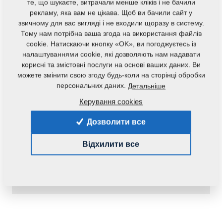
те, що шукаєте, витрачали менше кліків і не бачили
рекламу, яка вам не цікава. Щоб ви бачили сайт у
звичному для вас вигляді і не входили щоразу в систему.
Тому нам потрібна ваша згода на використання файлів
cookie. Натискаючи кнопку «OK», ви погоджуєтесь із
налаштуваннями cookie, які дозволяють нам надавати
корисні та змістовні послуги на основі ваших даних. Ви
можете змінити свою згоду будь-коли на сторінці обробки
персональних даних.
Детальніше
Код продукту:
r00074
Керування cookies
Наявність:
Перевірити наявність
Дозволити все
Маса:
1,0120 Кг
Відхилити все
116,50 €
pc.:
У кошик
з ПДВ