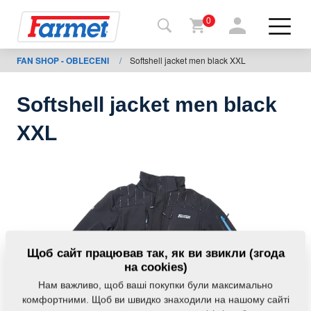
0
FAN SHOP - OBLECENI
/
Softshell jacket men black XXL
Назад
на
сайт
Softshell jacket men black
Магазин
XXL
Farmet
Мої
машини
Завантаження
Щоб сайт працював так, як ви звикли (згода
на cookies)
Нам важливо, щоб ваші покупки були максимально
Контакти
комфортними. Щоб ви швидко знаходили на нашому сайті