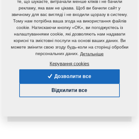
те, що шукаєте, витрачали менше кліків і не бачили
рекламу, яка вам не цікава. Щоб ви бачили сайт у
звичному для вас вигляді і не входили щоразу в систему.
Тому нам потрібна ваша згода на використання файлів
cookie. Натискаючи кнопку «OK», ви погоджуєтесь із
налаштуваннями cookie, які дозволяють нам надавати
корисні та змістовні послуги на основі ваших даних. Ви
можете змінити свою згоду будь-коли на сторінці обробки
персональних даних.
Детальніше
Код продукту:
r00134
Керування cookies
Наявність:
Перевірити наявність
Дозволити все
Маса:
0,3650 Кг
Відхилити все
34,27 €
pc.:
У кошик
з ПДВ