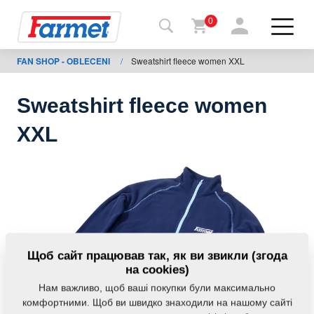
0
FAN SHOP - OBLECENI
/
Sweatshirt fleece women XXL
Назад
на
сайт
Sweatshirt fleece women
Магазин
XXL
Farmet
Мої
машини
Завантаження
Щоб сайт працював так, як ви звикли (згода
на cookies)
Нам важливо, щоб ваші покупки були максимально
Контакти
комфортними. Щоб ви швидко знаходили на нашому сайті