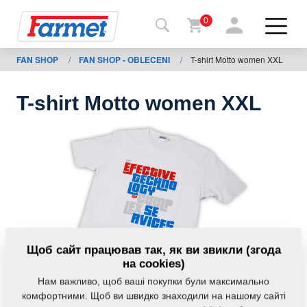
0
FAN SHOP
/
FAN SHOP - OBLECENI
/
T-shirt Motto women XXL
Назад
на
сайт
T-shirt Motto women XXL
Магазин
Farmet
Мої
машини
Завантаження
Щоб сайт працював так, як ви звикли (згода
на cookies)
Нам важливо, щоб ваші покупки були максимально
Контакти
комфортними. Щоб ви швидко знаходили на нашому сайті