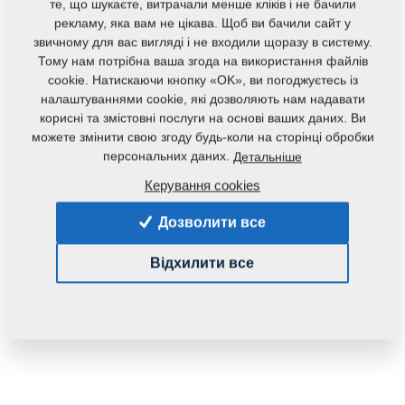
те, що шукаєте, витрачали менше кліків і не бачили
рекламу, яка вам не цікава. Щоб ви бачили сайт у
звичному для вас вигляді і не входили щоразу в систему.
Тому нам потрібна ваша згода на використання файлів
cookie. Натискаючи кнопку «OK», ви погоджуєтесь із
налаштуваннями cookie, які дозволяють нам надавати
корисні та змістовні послуги на основі ваших даних. Ви
Код продукту:
r00184
можете змінити свою згоду будь-коли на сторінці обробки
персональних даних.
Детальніше
Наявність:
Перевірити наявність
Керування cookies
Маса:
0,1550 Кг
Дозволити все
26,33 €
Відхилити все
pc.:
У кошик
з ПДВ