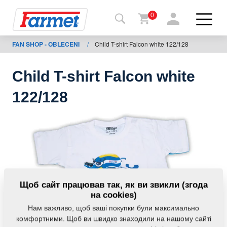
0
FAN SHOP - OBLECENI
/
Child T-shirt Falcon white 122/128
Назад
на
сайт
Child T-shirt Falcon white
Магазин
122/128
Farmet
Мої
машини
Завантаження
Щоб сайт працював так, як ви звикли (згода
на cookies)
Нам важливо, щоб ваші покупки були максимально
Контакти
комфортними. Щоб ви швидко знаходили на нашому сайті