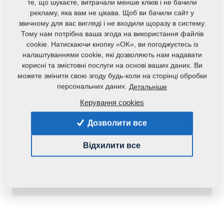
те, що шукаєте, витрачали менше кліків і не бачили
рекламу, яка вам не цікава. Щоб ви бачили сайт у
звичному для вас вигляді і не входили щоразу в систему.
Тому нам потрібна ваша згода на використання файлів
cookie. Натискаючи кнопку «OK», ви погоджуєтесь із
налаштуваннями cookie, які дозволяють нам надавати
корисні та змістовні послуги на основі ваших даних. Ви
можете змінити свою згоду будь-коли на сторінці обробки
персональних даних.
Детальніше
Код продукту:
r00230
Керування cookies
Наявність:
Перевірити наявність
Дозволити все
Маса:
0,1400 Кг
Відхилити все
13,02 €
pc.:
У кошик
з ПДВ