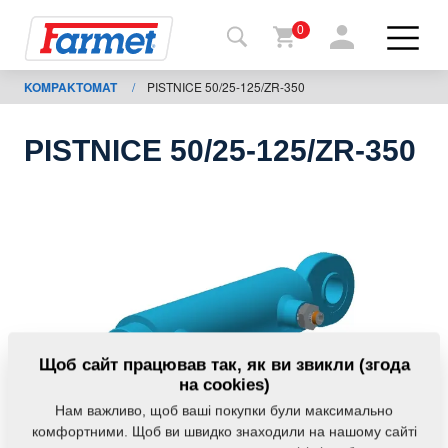
0
KOMPAKTOMAT
/
PISTNICE 50/25-125/ZR-350
Назад
на
сайт
PISTNICE 50/25-125/ZR-350
Магазин
Farmet
Мої
машини
Завантаження
Щоб сайт працював так, як ви звикли (згода
на cookies)
Нам важливо, щоб ваші покупки були максимально
Контакти
комфортними. Щоб ви швидко знаходили на нашому сайті