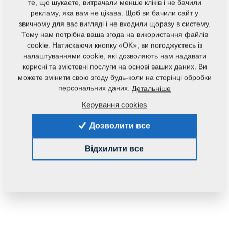
те, що шукаєте, витрачали менше кліків і не бачили
рекламу, яка вам не цікава. Щоб ви бачили сайт у
звичному для вас вигляді і не входили щоразу в систему.
Тому нам потрібна ваша згода на використання файлів
cookie. Натискаючи кнопку «OK», ви погоджуєтесь із
налаштуваннями cookie, які дозволяють нам надавати
корисні та змістовні послуги на основі ваших даних. Ви
Код продукту:
VZ00012972ND
можете змінити свою згоду будь-коли на сторінці обробки
Початковий каталоговий номер:
персональних даних.
Детальніше
VZ00012972
8000713-90022
Керування cookies
Дана запасна частина також застосовується і для
Дозволити все
наступного обладнання:
Відхилити все
KOMPAKTOMAT
Маса:
4,0890 Кг