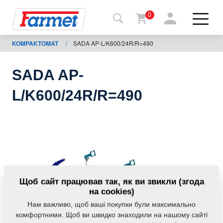
0
KOMPAKTOMAT
/
SADA AP-L/K600/24R/R=490
Назад
на
сайт
SADA AP-
Магазин
L/K600/24R/R=490
Farmet
Мої
машини
Завантаження
Щоб сайт працював так, як ви звикли (згода
на cookies)
Нам важливо, щоб ваші покупки були максимально
Контакти
комфортними. Щоб ви швидко знаходили на нашому сайті