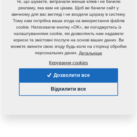
те, що шукаєте, витрачали менше кліків і не бачили
рекламу, яка вам не цікава. Щоб ви бачили сайт у
звичному для вас вигляді і не входили щоразу в систему.
Тому нам потрібна ваша згода на використання файлів
cookie. Натискаючи кнопку «OK», ви погоджуєтесь із
налаштуваннями cookie, які дозволяють нам надавати
корисні та змістовні послуги на основі ваших даних. Ви
можете змінити свою згоду будь-коли на сторінці обробки
персональних даних.
Детальніше
Код продукту:
VZ00017432P1
Керування cookies
Дана запасна частина також застосовується і для
Дозволити все
наступного обладнання:
KOMPAKTOMAT
Відхилити все
Маса:
324,4650 Кг