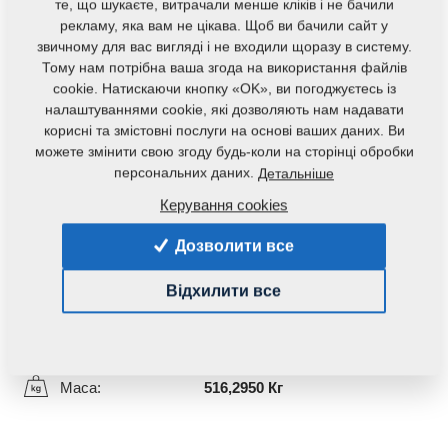
те, що шукаєте, витрачали менше кліків і не бачили
рекламу, яка вам не цікава. Щоб ви бачили сайт у
звичному для вас вигляді і не входили щоразу в систему.
Тому нам потрібна ваша згода на використання файлів
cookie. Натискаючи кнопку «OK», ви погоджуєтесь із
налаштуваннями cookie, які дозволяють нам надавати
корисні та змістовні послуги на основі ваших даних. Ви
можете змінити свою згоду будь-коли на сторінці обробки
персональних даних.
Детальніше
Код продукту:
VZ00037052ND
Керування cookies
Початковий каталоговий номер:
3011562
3008031
3008001
3005462
Дозволити все
Дана запасна частина також застосовується і для
Відхилити все
наступного обладнання:
TRIOLENT
Маса:
516,2950 Кг