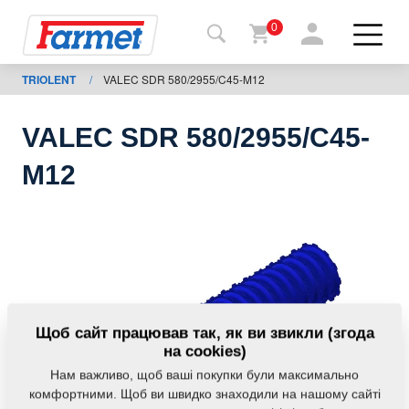
0
TRIOLENT
/
VALEC SDR 580/2955/C45-M12
Назад
на
сайт
VALEC SDR 580/2955/C45-
Магазин
M12
Farmet
Мої
машини
Завантаження
Щоб сайт працював так, як ви звикли (згода
на cookies)
Нам важливо, щоб ваші покупки були максимально
Контакти
комфортними. Щоб ви швидко знаходили на нашому сайті