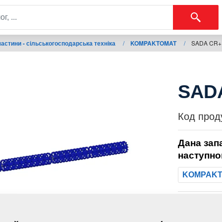
астини - сільськогосподарська техніка
/
KOMPAKTOMAT
/
SADA CR+
SAD
Код прод
Дана зап
наступно
KOMPAK
Маса: