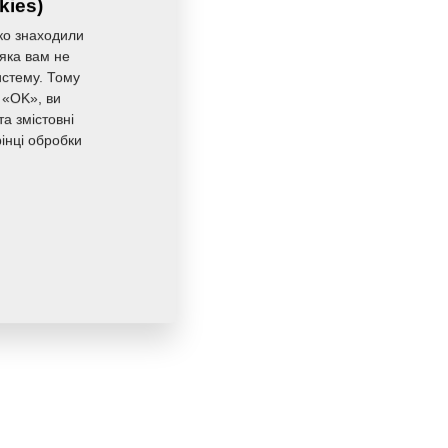
kies)
ко знаходили
 яка вам не
истему. Тому
 «OK», ви
а змістовні
інці обробки