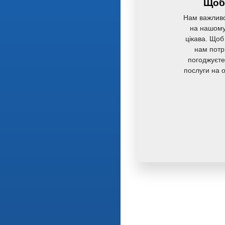
Щоб 
Нам важливо
на нашому 
цікава. Щоб
нам потр
погоджуєте
послуги на 