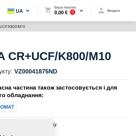
Ваша покупка
UA
Вводити
0,00 €
0
UCF/K800/M10
A CR+UCF/K800/M10
укту:
VZ00041875ND
асна частина також застосовується і для
го обладнання:
TOMAT
1086,3660 Кг