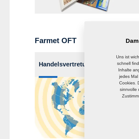
Mehr erfahren
Farmet OFT
Dami
Uns ist wic
schnell fin
Handelsvertretung OFT
Inhalte an
jedes Mal
Cookies. 
sinnvolle
Zustimmu