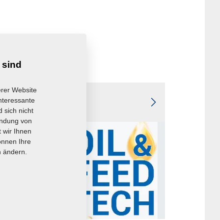
 sind
erer Website
interessante
Produktkataloge
 sich nicht
endung von
 wir Ihnen
önnen Ihre
n ändern.