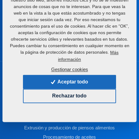
nuestro sitio web, ahorres muchos clics y no se te muestren
anuncios de cosas que no te interesan. Para que veas la
web en la vista a la que estás acostumbrado y no tengas
Jiřinková 276
que iniciar sesión cada vez. Por eso necesitamos tu
552 03 Česká Skalice
Czech republic
consentimiento para el uso de cookies. Al hacer clic en “OK”,
aceptas la configuración de cookies que nos permite
ofrecerte servicios útiles y relevantes basados en tus datos.
Puedes cambiar tu consentimiento en cualquier momento en
la página de protección de datos personales.
Más
información
Gestionar cookies
Productos
Aceptar todo
Procesamiento del suelo
Rechazar todo
Aplicación de abonos
Siembra
Procesamiento complejo de las semillas oleaginosas
Extrusión y producción de piensos alimentos
Procesamiento de aceites