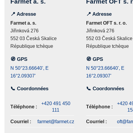
Farmet a. s.
Farmet OFT s. r.
📍 Adresse
📍 Adresse
Farmet a. s.
Farmet OFT s. r. o.
Jiřinková 276
Jiřinková 276
552 03 Česká Skalice
552 03 Česká Skalice
République tchèque
République tchèque
🧭 GPS
🧭 GPS
N 50°23.66640', E
N 50°23.66640', E
16°2.09307'
16°2.09307'
📞 Coordonnées
📞 Coordonnées
+420 491 450
+420 4
Téléphone :
Téléphone :
111
15
Courriel :
farmet@farmet.cz
Courriel :
oft@far