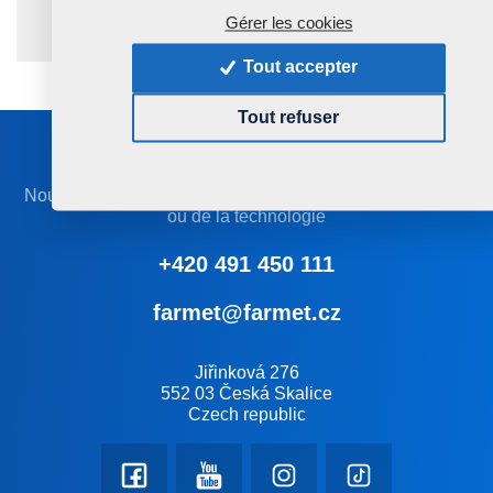
Gérer les cookies
Avez-vous des questions?
Contactez nous.
Tout accepter
Tout refuser
Restez en contact avec nous
Nous vous recommandons le choix correct de la machine
ou de la technologie
+420 491 450 111
farmet@farmet.cz
Jiřinková 276
552 03 Česká Skalice
Czech republic