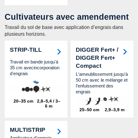
Cultivateurs avec amendement
Travail du sol de base avec application d’engrais dans
plusieurs horizons.
STRIP-TILL
DIGGER Fert+ /
DIGGER Fert+
Travail en bande jusqu'à
Compact
35 cm avecincorporation
d'engrais
L‘ameublissement jusqu'à
50 cm avec le mélange et
l’enfuissement des
engrais
20–35 cm
2,8–5,4 / 3–
6 m
25–50 cm
2,9–3,9 m
MULTISTRIP
Applicateur d'engrais