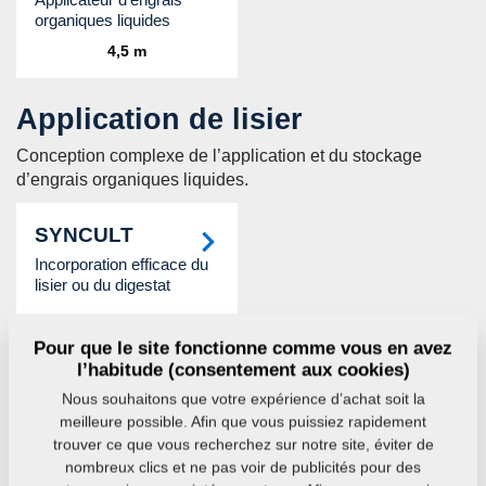
organiques liquides
4,5 m
Application de lisier
Conception complexe de l’application et du stockage
d’engrais organiques liquides.
SYNCULT
Incorporation efficace du
lisier ou du digestat
Pour que le site fonctionne comme vous en avez
Réservoirs de dosage
l’habitude (consentement aux cookies)
Nous souhaitons que votre expérience d’achat soit la
Réservoirs d’engrais pour l’attelage aux machines de
meilleure possible. Afin que vous puissiez rapidement
travail du sol avec application d‘engrais.
trouver ce que vous recherchez sur notre site, éviter de
nombreux clics et ne pas voir de publicités pour des
FALCON FH
FALCON HW