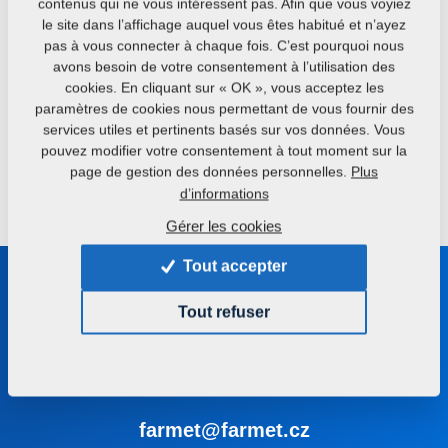
contenus qui ne vous intéressent pas. Afin que vous voyiez
Trémie de dosage traînée
le site dans l’affichage auquel vous êtes habitué et n’ayez
Semoir lourd
pour engrais ou
pas à vous connecter à chaque fois. C’est pourquoi nous
semences
avons besoin de votre consentement à l’utilisation des
cookies. En cliquant sur « OK », vous acceptez les
paramètres de cookies nous permettant de vous fournir des
services utiles et pertinents basés sur vos données. Vous
MICRO DRILL
pouvez modifier votre consentement à tout moment sur la
Semer les cultures en un
page de gestion des données personnelles.
Plus
seul passage
d’informations
Gérer les cookies
Tout accepter
Restez en contact avec nous
Tout refuser
Nous vous recommandons le choix correct de la machine
ou de la technologie
+420 491 450 111
farmet@farmet.cz