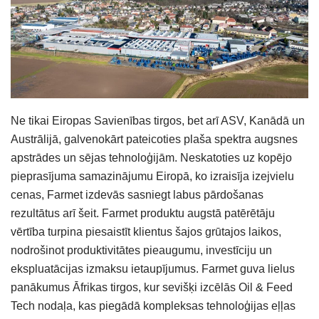
Ne tikai Eiropas Savienības tirgos, bet arī ASV, Kanādā un
Austrālijā, galvenokārt pateicoties plaša spektra augsnes
apstrādes un sējas tehnoloģijām. Neskatoties uz kopējo
pieprasījuma samazinājumu Eiropā, ko izraisīja izejvielu
cenas, Farmet izdevās sasniegt labus pārdošanas
rezultātus arī šeit. Farmet produktu augstā patērētāju
vērtība turpina piesaistīt klientus šajos grūtajos laikos,
nodrošinot produktivitātes pieaugumu, investīciju un
ekspluatācijas izmaksu ietaupījumus. Farmet guva lielus
panākumus Āfrikas tirgos, kur sevišķi izcēlās Oil & Feed
Tech nodaļa, kas piegādā kompleksas tehnoloģijas eļļas