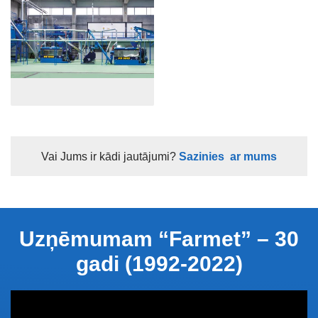
Vai Jums ir kādi jautājumi?
Sazinies ar mums
Uzņēmumam “Farmet” – 30
gadi (1992-2022)