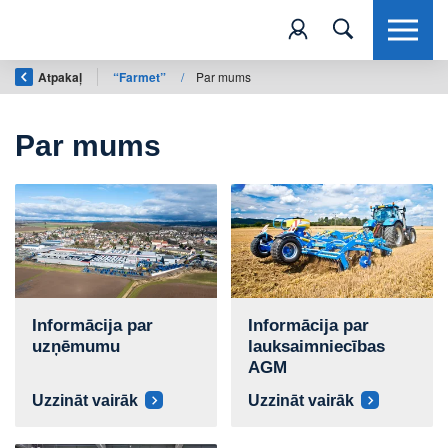
Atpakaļ
“Farmet”
/
Par mums
Par mums
Informācija par
Informācija par
uzņēmumu
lauksaimniecības
AGM
Uzzināt vairāk
Uzzināt vairāk