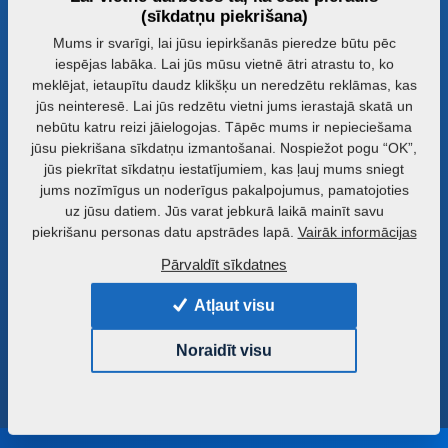
2022 - současnost
(sīkdatņu piekrišana)
Mums ir svarīgi, lai jūsu iepirkšanās pieredze būtu pēc
iespējas labāka. Lai jūs mūsu vietnē ātri atrastu to, ko
meklējat, ietaupītu daudz klikšķu un neredzētu reklāmas, kas
jūs neinteresē. Lai jūs redzētu vietni jums ierastajā skatā un
nebūtu katru reizi jāielogojas. Tāpēc mums ir nepieciešama
jūsu piekrišana sīkdatņu izmantošanai. Nospiežot pogu “OK”,
jūs piekrītat sīkdatņu iestatījumiem, kas ļauj mums sniegt
jums nozīmīgus un noderīgus pakalpojumus, pamatojoties
uz jūsu datiem. Jūs varat jebkurā laikā mainīt savu
piekrišanu personas datu apstrādes lapā.
Vairāk informācijas
1992
Pārvaldīt sīkdatnes
Pirmssējas augsnes apstrādes iekārtu
Uzņēmuma 
ražošanas uzsākšana.
Sākotnēji t
Atļaut visu
daž
Noraidīt visu