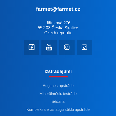
farmet@farmet.cz
Jiřinková 276
552 03 Česká Skalice
Czech republic
Izstrādājumi
Augsnes apstrāde
Minerālmēslu iestrāde
Sēšana
Kompleksa eļļas augu sēklu apstrāde