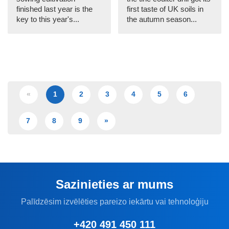
finished last year is the
first taste of UK soils in
key to this year's...
the autumn season...
«
1
2
3
4
5
6
7
8
9
»
Sazinieties ar mums
Palīdzēsim izvēlēties pareizo iekārtu vai tehnoloģiju
+420 491 450 111