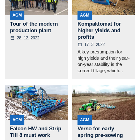
AGM
AGM
Tour of the modern
Kompaktomat for
production plant
higher yields and
profits
28. 12. 2022
17. 3. 2022
A key presumption for
high yields and their year-
on-year stability is the
correct tillage, which...
AGM
AGM
Falcon HW and Strip
Verso for early
Till 8 must work
spring pre-sowing