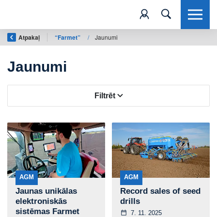
Atpakaļ
“Farmet”
/
Jaunumi
Jaunumi
Filtrēt
AGM
AGM
Jaunas unikālas
Record sales of seed
elektroniskās
drills
sistēmas Farmet
7. 11. 2025