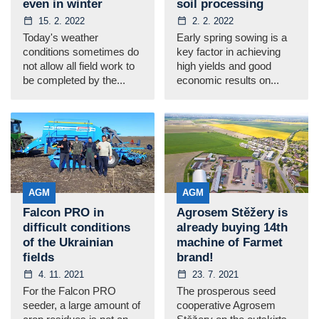
even in winter
soil processing
15. 2. 2022
2. 2. 2022
Today's weather
Early spring sowing is a
conditions sometimes do
key factor in achieving
not allow all field work to
high yields and good
be completed by the...
economic results on...
AGM
AGM
Falcon PRO in
Agrosem Stěžery is
difficult conditions
already buying 14th
of the Ukrainian
machine of Farmet
fields
brand!
4. 11. 2021
23. 7. 2021
For the Falcon PRO
The prosperous seed
seeder, a large amount of
cooperative Agrosem