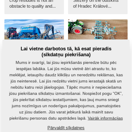
crop residues is not an
Stěžery on the outskirts
obstacle to quality and...
of Hradec Králové...
Lai vietne darbotos tā, kā esat pieradis
AGM
AGM
(sīkdatņu piekrišana)
At the border of
Kompaktomat K
Mums ir svarīgi, lai jūsu iepirkšanās pieredze būtu pēc
Europe and Asia
1000 PS in
iespējas labāka. Lai jūs mūsu vietnē ātri atrastu to, ko
with the seed drill
combination with
meklējat, ietaupītu daudz klikšķu un neredzētu reklāmas, kas
Falcon SW Fert +
crumbling rollers
jūs neinteresē. Lai jūs redzētu vietni jums ierastajā skatā un
2. 6. 2021
19. 5. 2021
nebūtu katru reizi jāielogojas. Tāpēc mums ir nepieciešama
jūsu piekrišana sīkdatņu izmantošanai. Nospiežot pogu “OK”,
At the Russian
The new set, composed
agriculture company
at the customer's
jūs piekrītat sīkdatņu iestatījumiem, kas ļauj mums sniegt
Ignatev, operating in the
request, from the
jums nozīmīgus un noderīgus pakalpojumus, pamatojoties
Orenburg region of the...
Kompaktomat K 1000...
uz jūsu datiem. Jūs varat jebkurā laikā mainīt savu
piekrišanu personas datu apstrādes lapā.
Vairāk informācijas
Pārvaldīt sīkdatnes