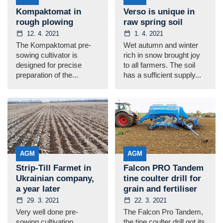
Kompaktomat in
Verso is unique in
rough plowing
raw spring soil
12. 4. 2021
1. 4. 2021
The Kompaktomat pre-
Wet autumn and winter
sowing cultivator is
rich in snow brought joy
designed for precise
to all farmers. The soil
preparation of the...
has a sufficient supply...
AGM
AGM
Strip-Till Farmet in
Falcon PRO Tandem
Ukrainian company,
tine coulter drill for
a year later
grain and fertiliser
29. 3. 2021
22. 3. 2021
Very well done pre-
The Falcon Pro Tandem,
sowing cultivation
the tine coulter drill got its