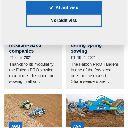
Atļaut visu
Noraidīt visu
AGM
AGM
Falcon 4 PRO an
Experience with
effective set for
Falcon PRO Tandem
medium-sized
during spring
companies
sowing
6. 5. 2021
19. 4. 2021
Thanks to its modularity,
The Falcon PRO Tandem
the Falcon PRO sowing
is one of the few seed
machine is designed for
drills on the market.
sowing in all soil...
Share seeders are...
AGM
AGM