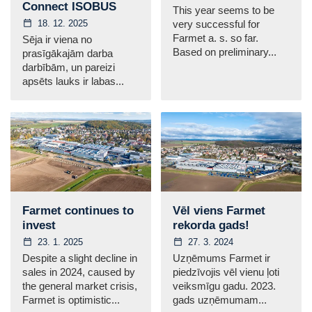
Connect ISOBUS
This year seems to be
18. 12. 2025
very successful for
Farmet a. s. so far.
Sēja ir viena no
Based on preliminary...
prasīgākajām darba
darbībām, un pareizi
apsēts lauks ir labas...
Farmet continues to
Vēl viens Farmet
invest
rekorda gads!
23. 1. 2025
27. 3. 2024
Despite a slight decline in
Uzņēmums Farmet ir
sales in 2024, caused by
piedzīvojis vēl vienu ļoti
the general market crisis,
veiksmīgu gadu. 2023.
Farmet is optimistic...
gads uzņēmumam...