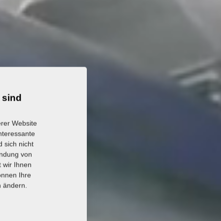
 sind
erer Website
interessante
 sich nicht
endung von
 wir Ihnen
önnen Ihre
n ändern.