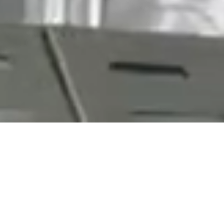
n Palette von Ölsaaten und Pflanzenölen & Tec
Futterextrusion und
Mischfutterproduktion