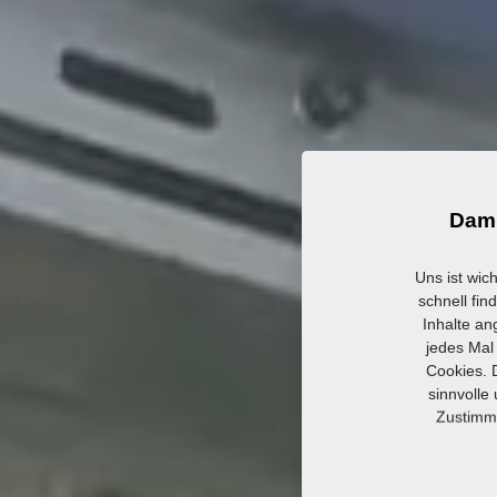
Dami
Uns ist wic
schnell fin
Inhalte an
jedes Mal
Cookies. 
sinnvolle
Zustimmu