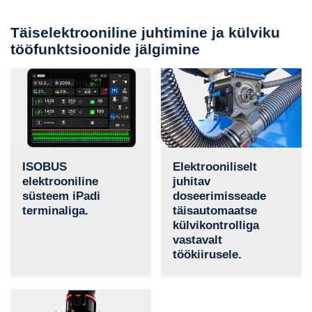
Täiselektrooniline juhtimine ja külviku
tööfunktsioonide jälgimine
ISOBUS
Elektrooniliselt
elektrooniline
juhitav
süsteem iPadi
doseerimisseade
terminaliga.
täisautomaatse
külvikontrolliga
vastavalt
töökiirusele.