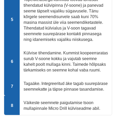
tihendatud külvipinna (V-soone) ja panevad
seeme täpselt vajaliku sügavusele. Tänu
kõrgele seemendisurvele saab kuni 70%
5
masina massist üle viia seemendiketastele.
Tihendatud külvialus ja V-soon tagavad
seemnete suurepärase kontakti pinnasega
ning idanemiseks vajaliku niiskusega.
Külvise tihendamine. Kummist koopeerraratas
surub V-soone kokku ja vajutab seemne
6
kahelt poolt mullaga kinni. Taimede hõlpsaks
tärkamiseks on seemne kohal vaba ruumi.
Tagaäke. Integreeritud äke tagab suurepärase
7
seemnekatte ja täpse pinnase tasandamise.
Väikeste seemnete paigutamise tsoon
8
mullapinnale Micro Drill külviseadme abil.