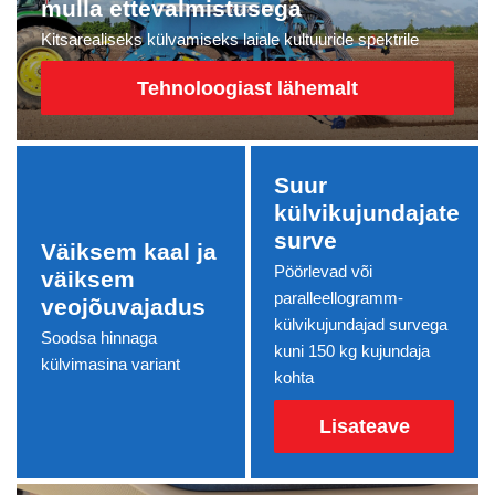
mulla ettevalmistusega
Kitsarealiseks külvamiseks laiale kultuuride spektrile
Tehnoloogiast lähemalt
Suur
külvikujundajate
surve
Väiksem kaal ja
Pöörlevad või
väiksem
paralleellogramm-
veojõuvajadus
külvikujundajad survega
Soodsa hinnaga
kuni 150 kg kujundaja
külvimasina variant
kohta
Lisateave