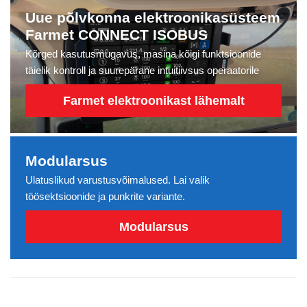
Uue põlvkonna elektroonikasüsteem
Farmet CONNECT ISOBUS
Kõrged kasutusmugavus, masina kõigi funktsioonide
täielik kontroll ja suurepärane intuitiivsus operaatorile
Farmet elektroonikast lähemalt
Modularsus
Ulatuslikud varustusvõimalused. Lai valik
töösektsioonide ja punkrite variante.
Modularsus