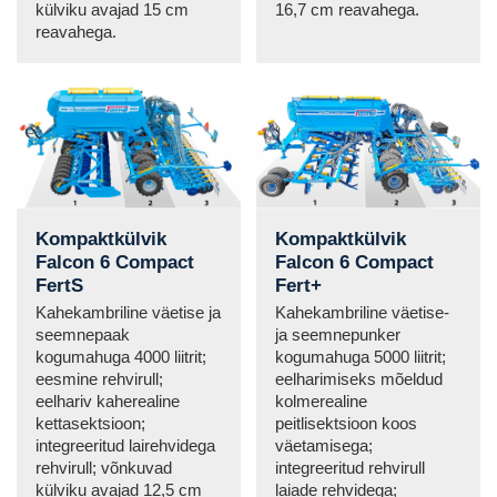
külviku avajad 15 cm
16,7 cm reavahega.
reavahega.
Kompaktkülvik
Kompaktkülvik
Falcon 6 Compact
Falcon 6 Compact
FertS
Fert+
Kahekambriline väetise ja
Kahekambriline väetise-
seemnepaak
ja seemnepunker
kogumahuga 4000 liitrit;
kogumahuga 5000 liitrit;
eesmine rehvirull;
eelharimiseks mõeldud
eelhariv kaherealine
kolmerealine
kettasektsioon;
peitlisektsioon koos
integreeritud lairehvidega
väetamisega;
rehvirull; võnkuvad
integreeritud rehvirull
külviku avajad 12,5 cm
laiade rehvidega;