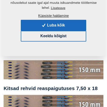
nõusolekut saate igal ajal muuta isikuandmete töötlemise
lehel.
Lisateave
Küpsiste haldamine
Luba kõik
Keeldu kõigist
Kitsad rehvid nihkega paigutuses 7,50 x
18
Kitsad rehvid reaspaigutuses 7,50 x 18