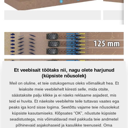
Et veebisait töötaks nii, nagu olete harjunud
(küpsiste nõusolek)
Meil on oluline, et teie ostukogemus oleks võimalikult hea. Et
leiaksite meie veebilehelt kiiresti selle, mida otsite,
Falcon Compact: Kitsad rehvid, 150 mm
säästaksite palju klikke ja ei näeks reklaame asjadest, mis
reavahega külv
teid ei huvita. Et näeksite veebilehte teile tuttavas vaates ega
peaks iga kord sisse logima. Seetõttu vajame teie nõusolekut
küpsiste kasutamiseks. Klõpsates “OK”, nõustute küpsiste
seadistustega, mis võimaldavad meil pakkuda teie andmetel
põhinevaid asjakohaseid ja kasulikke teenuseid. Oma