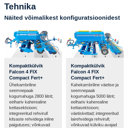
Tehnika
Näited võimalikest konfiguratsioonidest
Kompaktkülvik
Kompaktkülvik
Falcon 4 FIX
Falcon 4 FIX
Compact Fert+
Compact Fert+
Ühekambriline
Kahekambriline väetise ja
seemnepaak
seemnepaak
kogumahuga 2800 liitrit;
kogumahuga 5000 liitrit;
eelhariv kaherealine
eelhariv kaherealine
kettasektsioon;
kettasektsioon;
integreeritud rehvirull
väetiskettad; integreeritud
kitsaste rehvidega inline
lairehvidega rehvirull;
paigutuses; võnkuvad
võnkuvad külviku avajad