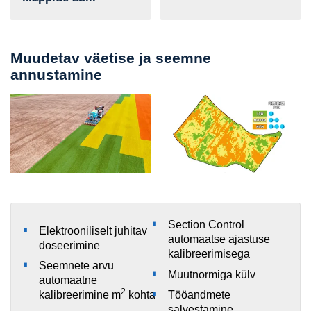
Muudetav väetise ja seemne
annustamine
Section Control
Elektrooniliselt juhitav
automaatse ajastuse
doseerimine
kalibreerimisega
Seemnete arvu
Muutnormiga külv
automaatne
2
kalibreerimine m
kohta
Tööandmete
salvestamine