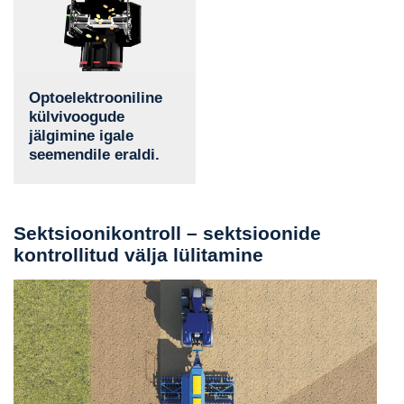
Optoelektrooniline
külvivoogude
jälgimine igale
seemendile eraldi.
Sektsioonikontroll – sektsioonide
kontrollitud välja lülitamine