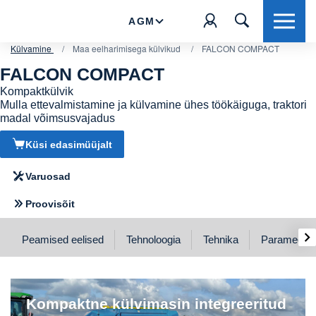
AGM
Külvamine
/
Maa eelharimisega külvikud
/
FALCON COMPACT
FALCON COMPACT
Kompaktkülvik
FALCON COMPACT
Mulla ettevalmistamine ja külvamine ühes töökäiguga, traktori
madal võimsusvajadus
Moodullahendusega kerged ja kompaktsed külvikud
Küsi edasimüüjalt
professionaalidele
Varuosad
Proovisõit
›
Peamised eelised
Tehnoloogia
Tehnika
Parameetri
Kompaktne külvimasin integreeritud