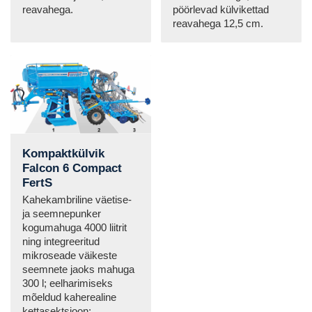
reavahega.
pöörlevad külvikettad
reavahega 12,5 cm.
Kompaktkülvik
Falcon 6 Compact
FertS
Kahekambriline väetise-
ja seemnepunker
kogumahuga 4000 liitrit
ning integreeritud
mikroseade väikeste
seemnete jaoks mahuga
300 l; eelharimiseks
mõeldud kaherealine
kettasektsioon;