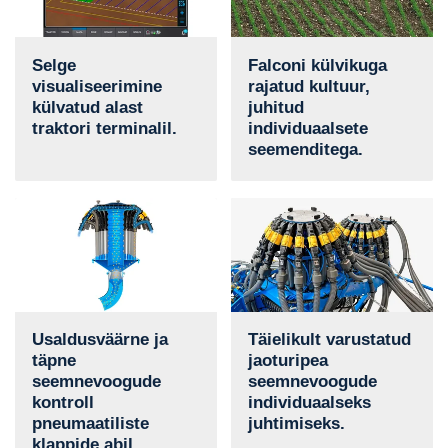
Selge
Falconi külvikuga
visualiseerimine
rajatud kultuur,
külvatud alast
juhitud
traktori terminalil.
individuaalsete
seemenditega.
Usaldusväärne ja
Täielikult varustatud
täpne
jaoturipea
seemnevoogude
seemnevoogude
kontroll
individuaalseks
pneumaatiliste
juhtimiseks.
klappide abil.