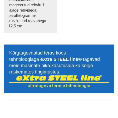
integreeritud rehvirull
laiade rehvidega;
parallelogramm-
külvikettad reavahega
12,5 cm.
Kõrgtugevdatud teras koos
tehnoloogiaga
eXtra STEEL line®
tagavad
meie masinate pika kasutusaja ka kõige
raskemates tingimustes.