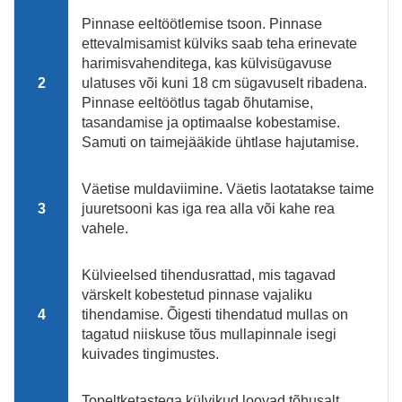
Pinnase eeltöötlemise tsoon. Pinnase
ettevalmisamist külviks saab teha erinevate
harimisvahenditega, kas külvisügavuse
2
ulatuses või kuni 18 cm sügavuselt ribadena.
Pinnase eeltöötlus tagab õhutamise,
tasandamise ja optimaalse kobestamise.
Samuti on taimejääkide ühtlase hajutamise.
Väetise muldaviimine. Väetis laotatakse taime
3
juuretsooni kas iga rea ​​alla või kahe rea
vahele.
Külvieelsed tihendusrattad, mis tagavad
värskelt kobestetud pinnase vajaliku
4
tihendamise. Õigesti tihendatud mullas on
tagatud niiskuse tõus mullapinnale isegi
kuivades tingimustes.
Topeltketastega külvikud loovad tõhusalt