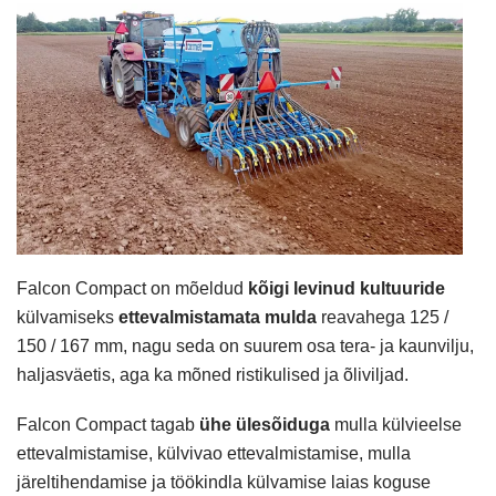
Falcon Compact on mõeldud
kõigi levinud kultuuride
külvamiseks
ettevalmistamata mulda
reavahega 125 /
150 / 167 mm, nagu seda on suurem osa tera- ja kaunvilju,
haljasväetis, aga ka mõned ristikulised ja õliviljad.
Falcon Compact tagab
ühe ülesõiduga
mulla külvieelse
ettevalmistamise, külvivao ettevalmistamise, mulla
järeltihendamise ja töökindla külvamise laias koguse