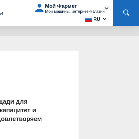
Мой Фармет
Мои машины, интернет-магазин
ты
RU
щади для
капацитет и
Удовлетворяем