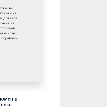
Чтобы вы
клики и не
ом для себя
гласие на
стройками
на основе
е обработки
номен в
товке