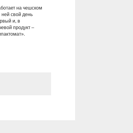
аботает на чешском
с ней свой день
рвый и, в
чевой продукт –
пактомат».