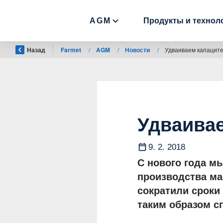
AGM
Продукты и технол
Назад
Farmet
/
AGM
/
Новости
/
Удваиваем капацит
Удваивае
9. 2. 2018
С нового года м
производства м
сократили сроки
таким образом с