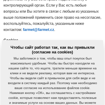
контролирующий орган. Если у Вас есть любые
вопросы или Вы хотите в связи с любым из указанных
выше положений применить свое право на несогласие,
воспользуйтесь, пожалуйста, указанным ниже
контактом:
farmet@farmet.cz
.
Cookies
Чтобы сайт работал так, как вы привыкли
На данном сайте используются файлы Cookies. Файл
(согласие на cookies)
Cookie - это небольшой файл, который записывается
Мы заботимся о том, чтобы ваш опыт покупок был
на компьютер при посещении сайта. Принцип
максимально удобным. Чтобы вы быстро находили на
нашем сайте то, что ищете, тратили меньше времени на
использования файлов Cookies состоит в том, чтобы
клики и не видели рекламу, которая вам не интересна.
предоставить пользователям дополнительные функции
Чтобы вы видели сайт в привычном для себя виде и не
на сайте. Например, они могут быть использованы для
входили в систему каждый раз. Поэтому нам необходимо
того, чтобы помогли Вам эффективнее просматривать
ваше согласие на использование файлов cookie.
Нажимая кнопку «ОК», вы соглашаетесь с настройками
сайт, позволить Вам вернуться на сайт, с которого Вы
cookie, которые позволяют нам предоставлять полезные
вышли и/или запомнить Ваши приоритеты при
и значимые услуги на основе ваших данных. Вы можете