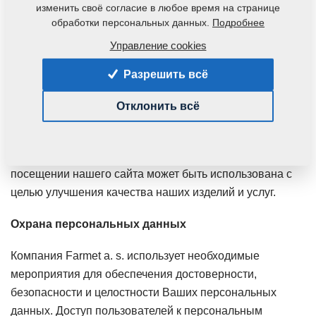
просмотре сайтов. Файлы Cookies не могут считывать,
изменить своё согласие в любое время на странице
изменять или редактировать любые иные данные в
обработки персональных данных.
Подробнее
Вашем компьютере.
Управление cookies
Программы третьих сторон
Разрешить всё
На данном сайте используются программы третьих
Отклонить всё
сторон. Они помогают нам анализировать, в каком
направлении движутся посетители нашего сайта и как
они действуют на сайте. Эта анонимная информация о
посещении нашего сайта может быть использована с
целью улучшения качества наших изделий и услуг.
Охрана персональных данных
Компания Farmet a. s. использует необходимые
мероприятия для обеспечения достоверности,
безопасности и целостности Ваших персональных
данных. Доступ пользователей к персональным