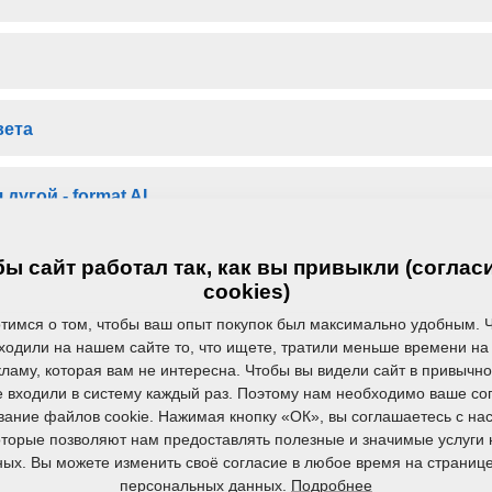
вета
дугой - format AI
 дугой - format PNG
ы сайт работал так, как вы привыкли (соглас
cookies)
тимся о том, чтобы ваш опыт покупок был максимально удобным. 
ходили на нашем сайте то, что ищете, тратили меньше времени на 
У вас есть вопросы?
Обратитесь к нам.
ламу, которая вам не интересна. Чтобы вы видели сайт в привычн
е входили в систему каждый раз. Поэтому нам необходимо ваше со
вание файлов cookie. Нажимая кнопку «ОК», вы соглашаетесь с на
которые позволяют нам предоставлять полезные и значимые услуги 
ых. Вы можете изменить своё согласие в любое время на страниц
Подробнее
персональных данных.