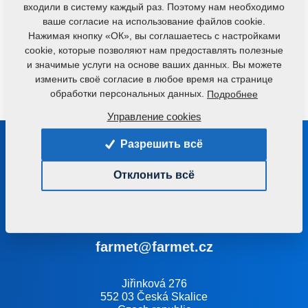
входили в систему каждый раз. Поэтому нам необходимо
оборудованием. Семена поступают в форпресс, где
ваше согласие на использование файлов cookie.
они постепенно сжимаются. В полученном масле
Нажимая кнопку «ОК», вы соглашаетесь с настройками
содержатся физические примеси (фуз), поэтому оно
cookie, которые позволяют нам предоставлять полезные
нуждается в сепарации и фильтрации. Жмых
и значимые услуги на основе ваших данных. Вы можете
изменить своё согласие в любое время на странице
транспортируется к месту хранения.
обработки персональных данных.
Подробнее
Управление cookies
Разрешить всё
Будьте с нами в контакте
Мы посоветуем Вам, как правильно выбрать машину
Отклонить всё
или технологию
+420 491 450 111
farmet@farmet.cz
Jiřinková 276
552 03 Česká Skalice