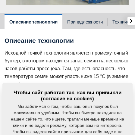
›
Описание технологии
Принадлежности
Техническ
Описание технологии
Исходной точкой технологии является промежуточный
бункер, в котором находится запас семян на несколько
часов работы прессцеха. Там, где есть опасность, что
температура семян может упасть ниже 15 °C (в зимнее
время), рекомендуем доукомплектовать технологию
температурной стабилизацией семян. Семена из
Чтобы сайт работал так, как вы привыкли
(согласие на cookies)
промежуточного бункера непрерывно поступают в
Мы заботимся о том, чтобы ваш опыт покупок был
форпресс. Этот транспортный путь мы рекомендуем
максимально удобным. Чтобы вы быстро находили на
доукомплектовать оборудованием очистки семян.
нашем сайте то, что ищете, тратили меньше времени на
Также можно дополнить технологию на входе весами
клики и не видели рекламу, которая вам не интересна.
непрерывного взвешивания и рушально-веечным
Чтобы вы видели сайт в привычном для себя виде и не