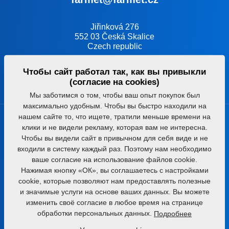
Jiřinková 276
552 03 Česká Skalice
Czech republic
Чтобы сайт работал так, как вы привыкли
(согласие на cookies)
Мы заботимся о том, чтобы ваш опыт покупок был
максимально удобным. Чтобы вы быстро находили на
нашем сайте то, что ищете, тратили меньше времени на
Продукция
клики и не видели рекламу, которая вам не интересна.
Чтобы вы видели сайт в привычном для себя виде и не
входили в систему каждый раз. Поэтому нам необходимо
Обработка почвы
ваше согласие на использование файлов cookie.
Внесение удобрений
Нажимая кнопку «ОК», вы соглашаетесь с настройками
cookie, которые позволяют нам предоставлять полезные
Высев
и значимые услуги на основе ваших данных. Вы можете
Комплексная переработка масличных семян
изменить своё согласие в любое время на странице
обработки персональных данных.
Экструзия и производство комбикормов
Подробнее
Переработка масел