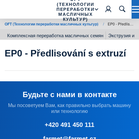
(ТЕХНОЛОГИИ
ПЕРЕРАБОТКИ
МАСЛИЧНЫХ
КУЛЬТУР)
OFT (Технологии переработки масличных культур)
/
EP0 - Předlisování s extruzí
Комплексная переработка масличных семян
Экструзия и 
EP0 - Předlisování s extruzí
Будьте с нами в контакте
Мы посоветуем Вам, как правильно выбрать машину
или технологию
+420 491 450 111
farmet@farmet.cz