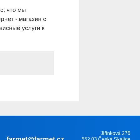
с, что мы
нет - магазин с
висные услуги к
Jiřinková 276
farmet@farmet.cz
552 03 Česká Skalice