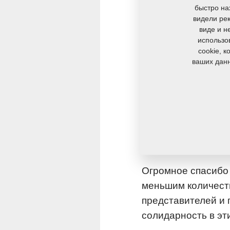
быстро на
видели рек
Именно в это очен
виде и н
хозяйства и произ
использо
необходимость для
cookie, 
ваших данн
весенний сезон, и
последствии собра
хозяйство - это дв
случае допустить.
что они заботятся
питания для всех н
Огромное спасибо 
меньшим количест
представителей и 
солидарность в эт