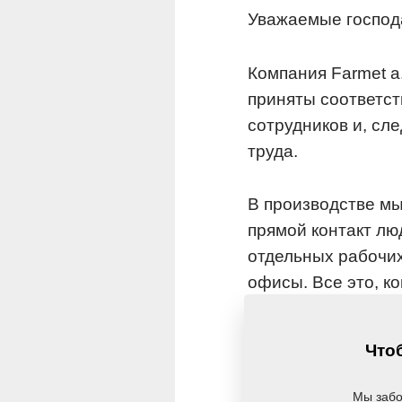
Уважаемые господа
Компания Farmet a
приняты соответс
сотрудников и, сл
труда.
В производстве мы
прямой контакт лю
отдельных рабочих
офисы. Все это, к
компании. Но мы в
более ограниченно
Чтоб
они были согласов
работать сервис.
Мы забо