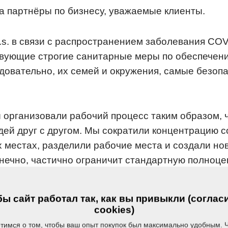
 партнёры по бизнесу, уважаемые клиенты.
.s. в связи с распространением заболевания COV
твующие строгие санитарные меры по обеспечени
едовательно, их семей и окружения, самые безоп
 организовали рабочий процесс таким образом, 
дей друг с другом. Мы сократили концентрацию с
 местах, разделили рабочие места и создали н
онечно, частично ограничит стандартную полноц
се работаем на полную мощность, стараемся, хо
м режиме, выполнять свои обязательства перед к
ы сайт работал так, как вы привыкли (соглас
аны. Продолжается производство и отгрузка про
cookies)
тимся о том, чтобы ваш опыт покупок был максимально удобным. 