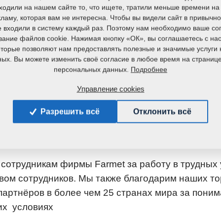
ходили на нашем сайте то, что ищете, тратили меньше времени на 
ламу, которая вам не интересна. Чтобы вы видели сайт в привычн
ь тяжелое время, возможно, все поняли всю важн
е входили в систему каждый раз. Поэтому нам необходимо ваше со
водства продуктов питания, их огромною весомос
вание файлов cookie. Нажимая кнопку «ОК», вы соглашаетесь с на
 функционирования общества. Именно сейчас, к
которые позволяют нам предоставлять полезные и значимые услуги 
ых. Вы можете изменить своё согласие в любое время на страниц
 необходимо правильно обработать почву и засеят
Подробнее
персональных данных.
ть хороший урожай, мы не можем остановиться.
Управление cookies
ижение, которое нельзя останавливать, и нельзя э
 Мы благодарим все фермерские хозяйства и всех
Разрешить всё
Отклонить всё
 о своих полях, обеспечивают корма для животнов
ас.
сотрудникам фирмы Farmet за работу в трудных 
вом сотрудников. Мы также благодарим наших то
партнёров в более чем 25 странах мира за поним
их условиях