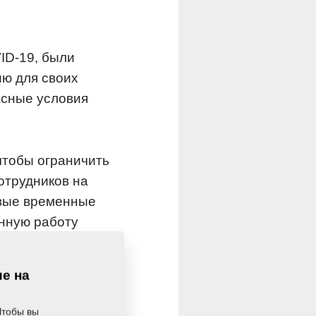
ID-19, были
ю для своих
асные условия
чтобы ограничить
отрудников на
овые временные
енную работу
ть в меньшенстве и
лиентами так, как
ие на
дукции, продолжает
Чтобы вы