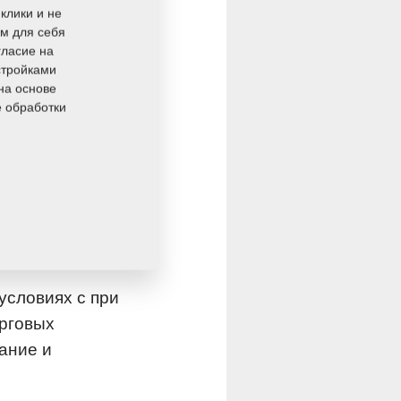
клики и не
ом для себя
ость сельского
гласие на
ть и
стройками
огда проходит
на основе
е обработки
ь, чтобы в
 Сельское
того ни в коем
 фермеров за то,
одства и продукты
условиях с при
рговых
ание и