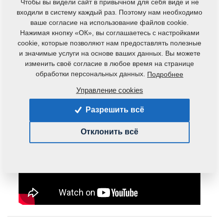
Чтобы вы видели сайт в привычном для себя виде и не
отличную возможность иметь хорошую
входили в систему каждый раз. Поэтому нам необходимо
ваше согласие на использование файлов cookie.
производительность и минимум времени на
Нажимая кнопку «ОК», вы соглашаетесь с настройками
заполнение. Такой бункер можно установить на все
cookie, которые позволяют нам предоставлять полезные
Digger’ы выпущенные начиная с 2017 года. Такой себе
и значимые услуги на основе ваших данных. Вы можете
апгрейд, как сейчас модно говорить, с расширением
изменить своё согласие в любое время на странице
обработки персональных данных.
Подробнее
возможностей…
Управление cookies
Разрешить всё
Отклонить всё