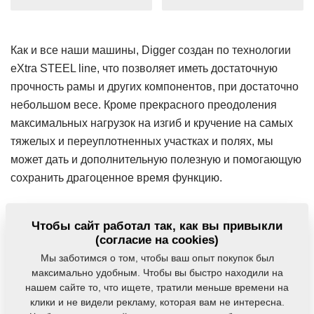
Как и все наши машины, Digger создан по технологии
eXtra STEEL line, что позволяет иметь достаточную
прочность рамы и других компонентов, при достаточно
небольшом весе. Кроме прекрасного преодоления
максимальных нагрузок на изгиб и кручение на самых
тяжелых и переуплотненных участках и полях, мы
может дать и дополнительную полезную и помогающую
сохранить драгоценное время функцию.
Мы можем одновременно с основной обработкой
Чтобы сайт работал так, как вы привыкли
почвы вносить сухие минеральные удобрения. Вносить
(согласие на cookies)
можем на две глубины до 20 см и до 38 см через
Мы заботимся о том, чтобы ваш опыт покупок был
адаптеры установленные на каждой лапе машины.
максимально удобным. Чтобы вы быстро находили на
нашем сайте то, что ищете, тратили меньше времени на
Бункер на 2 000 литров, установленный на нашей, как
клики и не видели рекламу, которая вам не интересна.
мы говорили ранее, прочной и упругой раме, дает