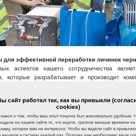
 для эффективной переработки личинок черн
ых аспектов нашего сотрудничества являет
в, которые разрабатывает и производит комп
используемые для переработки масличных сем
я прессования личинок черной львинки. Цел
ы сайт работал так, как вы привыкли (соглас
 содержания масла в личинках, что является в
cookies)
аботки в корма. Благодаря этой технологии мы 
тимся о том, чтобы ваш опыт покупок был максимально удобным. 
вность производства и одновременно обеспеч
ходили на нашем сайте то, что ищете, тратили меньше времени на 
ламу, которая вам не интересна. Чтобы вы видели сайт в привычн
 продукта.
е входили в систему каждый раз. Поэтому нам необходимо ваше со