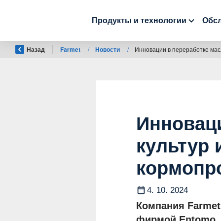
Продукты и технологии
Обсл
Назад
Farmet
/
Новости
/
Инновации в переработке мас
Инновац
культур 
кормопр
4. 10. 2024
Компания Farmet
фирмой Entomo, 