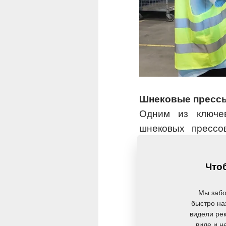
Шнековые прессы
Одним из ключев
шнековых прессо
прессы, обычно 
применяться и дл
Чтоб
является снижение
дальнейшей перер
Мы забо
повысить эффекти
быстро на
видели рек
качество конечного
виде и н