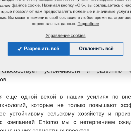
вание файлов cookie. Нажимая кнопку «ОК», вы соглашаетесь с на
мых в кормопроизводстве
которые позволяют нам предоставлять полезные и значимые услуги 
ых. Вы можете изменить своё согласие в любое время на страниц
тности личинки черной львинки, становятся
Подробнее
персональных данных.
а в кормовой промышленности. Преимущества 
Управление cookies
сть, низкие экологические требования к развед
ганических отходов в качестве пищи для личино
Разрешить всё
Отклонить всё
ми Farmet и Entomo позволяет нам воспол
 интегрировать инновационные решения в пр
 способствует устойчивости и развитию н
ов.
ся еще одной вехой в наших усилиях по вн
ехнологий, которые не только повышают эфф
ее устойчивому сельскому хозяйству и произ
 с компанией Entomo мы с нетерпением ожи
ения наших совместных проектов.