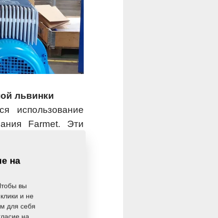
ой львинки
ся использование
ания Farmet. Эти
ян, теперь будут
ью этого процесса
ие на
ажным шагом для их
можем значительно
Чтобы вы
ить более высокое
клики и не
ом для себя
гласие на