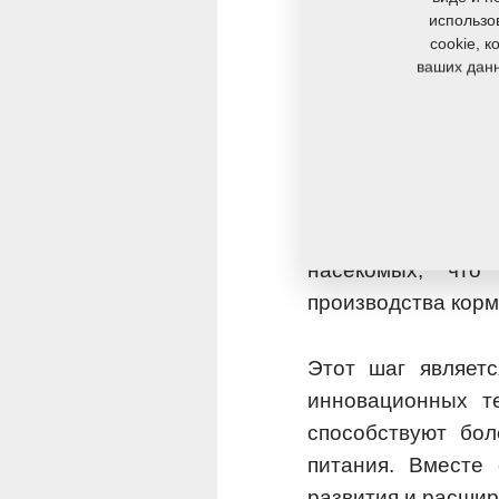
использо
Значение насеко
cookie, 
ваших данн
Насекомые, в час
источником белк
питательную ценно
использования ор
между компания
преимуществами и
насекомых, что
производства корм
Этот шаг являет
инновационных т
способствуют бол
питания. Вместе
развития и расшир