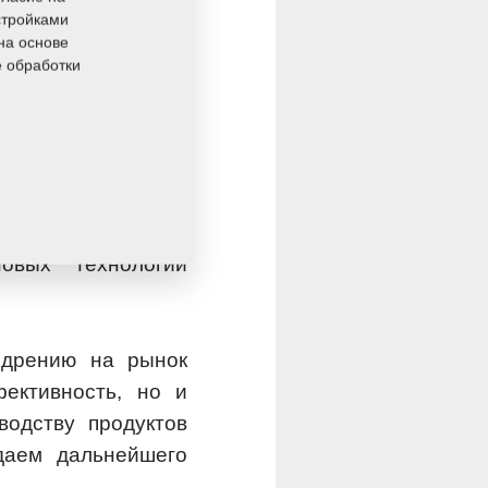
стройками
на основе
е обработки
 все более важным
включают высокую
ению и возможность
к. Сотрудничество
ьзоваться этими
оцесс переработки
овых технологий
едрению на рынок
ективность, но и
водству продуктов
даем дальнейшего