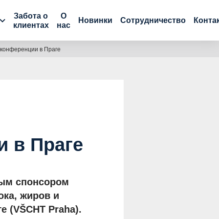
Забота о
О
Новинки
Сотрудничество
Конта
клиентах
нас
 конференции в Праге
 в Праге
дым спонсором
ка, жиров и
е (VŠCHT Praha).