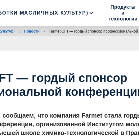
Продукты
БОТКИ МАСЛИЧНЫХ КУЛЬТУР)
и
технологии
культур)
/
Новости
/
Farmet OFT — гордый спонсор профессиональной
OFT — гордый спонсор
иональной конференции
 сообщаем, что компания Farmet стала гор
нференции, организованной Институтом моло
ысшей школе химико-технологической в Праг