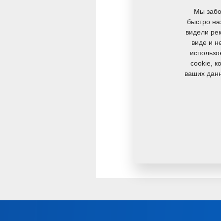
Мы забо
быстро на
В компании Farme
видели рек
виде и н
профессионалов 
использо
партнёрство отра
cookie, 
ваших данн
масел и жиров.