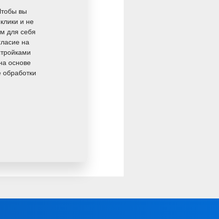
Чтобы вы
клики и не
мотивацию молодых
ом для себя
гласие на
технологиях. Это
стройками
ичеству в области
на основе
е обработки