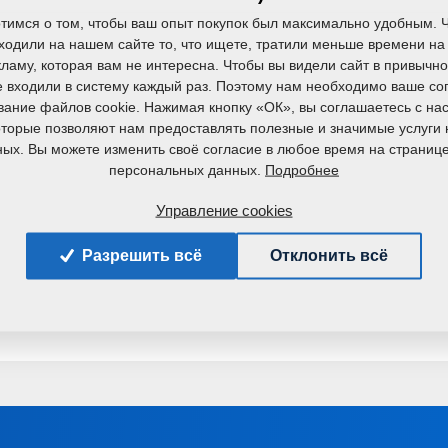
тимся о том, чтобы ваш опыт покупок был максимально удобным. 
ходили на нашем сайте то, что ищете, тратили меньше времени на 
t OFT мы верим в поддержку образования и 
ламу, которая вам не интересна. Чтобы вы видели сайт в привычн
е входили в систему каждый раз. Поэтому нам необходимо ваше со
к изучению инновационных идей в науке и 
вание файлов cookie. Нажимая кнопку «ОК», вы соглашаетесь с на
жает нашу приверженность развитию и сотрудн
которые позволяют нам предоставлять полезные и значимые услуги 
ых. Вы можете изменить своё согласие в любое время на страниц
Подробнее
персональных данных.
Управление cookies
У вас есть вопросы?
Обратитесь к нам.
Разрешить всё
Отклонить всё