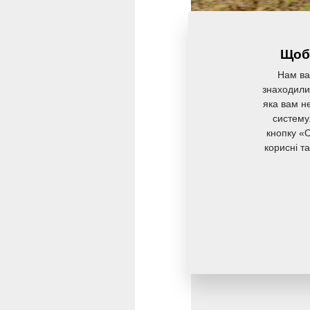
Щоб 
Нам ва
знаходили 
Falcon Compact
яв
яка вам не
систему
розроблених для се
кнопку «O
глибокого розпуше
корисні т
Compact
призначає
трамбувального кот
Більш детальну інф