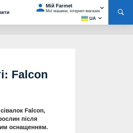
Мій Farmet
Мої машини, інтернет-магазин
акти
UA
: Falcon
сівалок Falcon,
рослин після
аним оснащенням.