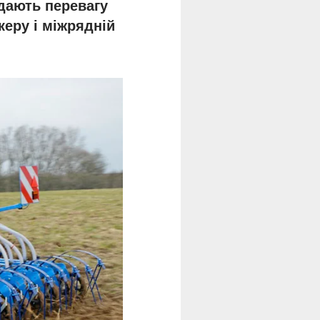
ддають перевагу
керу і міжрядній