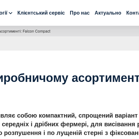
гії
Клієнтський сервіс
Про нас
Актуально
Конт
асортименті: Falcon Compact
иробничому асортименті
вляє собою компактний, спрощений варіант 
середніх і дрібних фермері, для висівання 
о розпушення і по лущеній стерні з фіксов