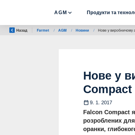
AGM
Продукти та техноло
Назад
Farmet
/
AGM
/
Новини
/
Нове у виробничому 
Нове у в
Compact
9. 1. 2017
Falcon Compact я
розроблених для 
оранки, глибоког