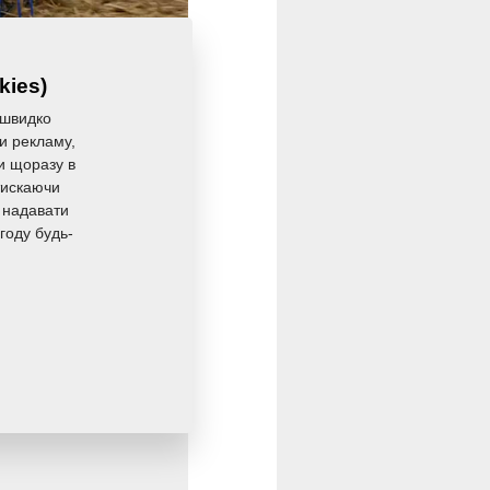
kies)
 швидко
ли рекламу,
к Falcon,
ли щоразу в
тискаючи
ісля оранки,
 надавати
. Сівалка
Falcon
году будь-
им колесам
осівів 150 мм.
t