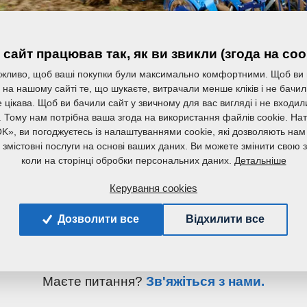
сайт працював так, як ви звикли (згода на coo
жливо, щоб ваші покупки були максимально комфортними. Щоб ви
на нашому сайті те, що шукаєте, витрачали менше кліків і не бачи
ляє собою компактний, спрощений варіант сівало
 цікава. Щоб ви бачили сайт у звичному для вас вигляді і не входи
. Тому нам потрібна ваша згода на використання файлів cookie. На
редніх і дрібних фермері, для висівання рослин п
K», ви погоджуєтесь із налаштуваннями cookie, які дозволяють нам
ння і по лущеній стерні з фіксованим оснащенням
а змістовні послуги на основі ваших даних. Ви можете змінити свою з
Детальніше
коли на сторінці обробки персональних даних.
ться для фермерів, які віддають перевагу вузьк
ка, великому об'єму бункеру і міжрядній віддалі п
Керування cookies
Дозволити все
Відхилити все
ормацію див. на сторінці продукту
Falcon Compac
Маєте питання?
Зв'яжіться з нами.