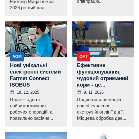
співпрацю...
Farming Magazine за
2026 рік вийшла...
AGM
OFT
Нові унікальні
Ефективне
електронні системи
функціонування,
Farmet Connect
чудовий отриманий
ISOBUS
корм - це...
18. 12. 2025
9. 11. 2025
Посів – одна з
Подивіться анімацію
найвимогливіших
нашої сучасної
робочих операцій, а
екструзійної лінії в дії.
правильно засіяне...
Місцева обробка дає...