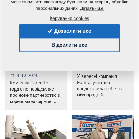
можете змінити свою згоду будь-коли на сторінці обробки
персональних даних.
Детальніше
Керування cookies
Дозволити все
OFT
Відхилити все
Оновлення в
Farmet взяв участь
переробці олійних
у престижній
культур і комах для
виставці OFI
кормовиробництва
24. 9. 2024
4. 10. 2024
У вересні компанія
Farmet успішно
Компанія Farmet з
представила себе на
гордістю повідомляє
міжнародній...
про нове партнерство з
корейською фірмою...