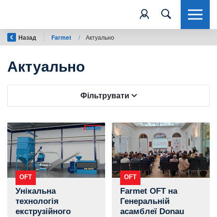
Назад
Farmet
/
Актуально
Актуально
Фільтрувати
OFT
OFT
Унікальна
Farmet OFT на
технологія
Генеральній
екструзійного
асамблеї Donau