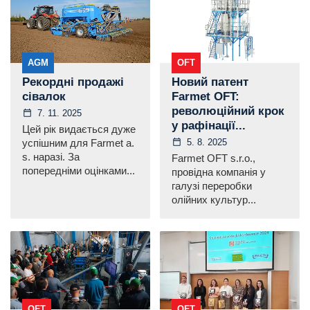
AGM
OFT
Рекордні продажі
Новий патент
сівалок
Farmet OFT:
революційний крок
7. 11. 2025
у рафінації...
Цей рік видається дуже
5. 8. 2025
успішним для Farmet a.
s. наразі. За
Farmet OFT s.r.o.,
попередніми оцінками...
провідна компанія у
галузі переробки
олійних культур...
OFT
OFT