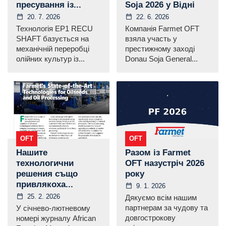
пресування із...
Soja 2026 у Відні
20. 7. 2026
22. 6. 2026
Технологія EP1 RECU
Компанія Farmet OFT
SHAFT базується на
взяла участь у
механічній переробці
престижному заході
олійних культур із...
Donau Soja General...
OFT
OFT
Нашите
Разом із Farmet
технологични
OFT назустріч 2026
решения също
року
привлякоха...
9. 1. 2026
25. 2. 2026
Дякуємо всім нашим
партнерам за чудову та
У січнево-лютневому
довгострокову
номері журналу African