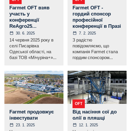
Farmet OFT взяв
Farmet OFT -
участь у
гордий спонсор
конференції
професійної
ReAgro25...
конференції в Празі
30. 6. 2025
7. 2. 2025
14 червня 2025 року в
З радістю
селі Писарівка
повідомляємо, що
Одеської області, на
компанія Farmet стала
базі ТОВ «Мічуріна+»...
гордим спонсором...
OFT
Farmet продовжує
Від насіння сої до
інвестувати
олії в пляшці
23. 1. 2025
12. 1. 2025