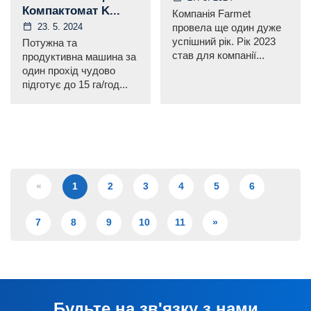
Компактомат K...
Компанія Farmet
23. 5. 2024
провела ще один дуже
успішний рік. Рік 2023
Потужна та
став для компанії...
продуктивна машина за
один прохід чудово
підготує до 15 га/год...
«
1
2
3
4
5
6
7
8
9
10
11
»
Будьте на зв'язку з нами