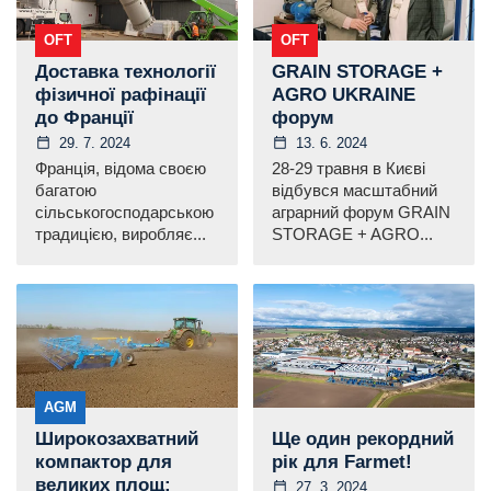
OFT
OFT
Доставка технології
GRAIN STORAGE +
фізичної рафінації
AGRO UKRAINE
до Франції
форум
29. 7. 2024
13. 6. 2024
Франція, відома своєю
28-29 травня в Києві
багатою
відбувся масштабний
сільськогосподарською
аграрний форум GRAIN
традицією, виробляє...
STORAGE + AGRO...
AGM
Широкозахватний
Ще один рекордний
компактор для
рік для Farmet!
великих площ:
27. 3. 2024