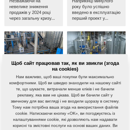
Незважаючи на
Наприкінці минулого
невелике зниження
року було успішно
продажів у 2024 році
введено в експлуатацію
через загальну кризу...
перший проект у...
Щоб сайт працював так, як ви звикли (згода
OFT
OFT
на cookies)
Подивіться наше
Розповідь
Нам важливо, щоб ваші покупки були максимально
нове відео Farmet
задоволеного
комфортними. Щоб ви швидко знаходили на нашому сайті
OFT s.r.o.
клієнта з штату
те, що шукаєте, витрачали менше кліків і не бачили
Орегон (США)...
16. 12. 2024
рекламу, яка вам не цікава. Щоб ви бачили сайт у
23. 10. 2024
Oil & Feed Tech надає
звичному для вас вигляді і не входили щоразу в систему.
комплексні та
Ми надали нашому
Тому нам потрібна ваша згода на використання файлів
високоефективні
клієнту, компанії Natural
cookie. Натискаючи кнопку «OK», ви погоджуєтесь із
технологічні рішення...
Plant Products з
налаштуваннями cookie, які дозволяють нам надавати
Салема, штат Орегон...
корисні та змістовні послуги на основі ваших даних. Ви