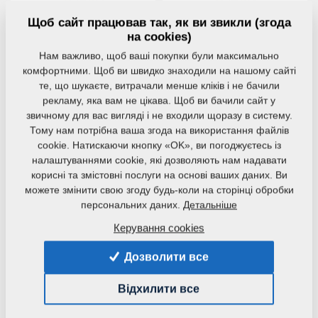
4,5–6 м
5,6 / 6 м
Щоб сайт працював так, як ви звикли (згода
на cookies)
Дозуючий бункер
Нам важливо, щоб ваші покупки були максимально
комфортними. Щоб ви швидко знаходили на нашому сайті
Бункери добрива для агрегації використовуються для
те, що шукаєте, витрачали менше кліків і не бачили
обробки ґрунту з внесенням добрив.
рекламу, яка вам не цікава. Щоб ви бачили сайт у
звичному для вас вигляді і не входили щоразу в систему.
Тому нам потрібна ваша згода на використання файлів
FALCON FH
FALCON HW
cookie. Натискаючи кнопку «OK», ви погоджуєтесь із
Передній дозувальний
Легкий бункер для
налаштуваннями cookie, які дозволяють нам надавати
бункер для добрив або
сівалки з великим
корисні та змістовні послуги на основі ваших даних. Ви
насіння
об'ємом
можете змінити свою згоду будь-коли на сторінці обробки
персональних даних.
Детальніше
Керування cookies
MICRO DRILL
Посів допоміжних
Дозволити все
культур / сидератів та
внесення добрив за
Відхилити все
один прохід