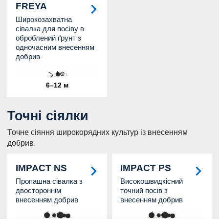
FREYA
Широкозахватна
сівалка для посіву в
оброблений ґрунт з
одночасним внесенням
добрив
6–12 м
Точні сіялки
Точне сіяння широкорядних культур із внесенням
добрив.
IMPACT NS
IMPACT PS
Пропашна сівалка з
Високошвидкісний
двостороннім
точний посів з
внесенням добрив
внесенням добрив