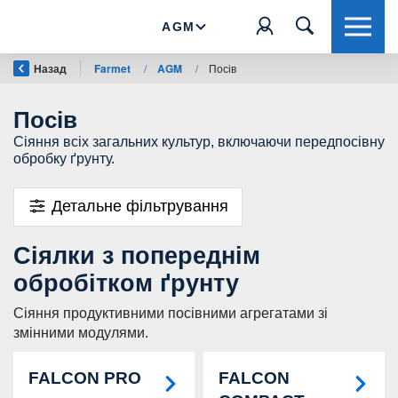
AGM
Назад
Farmet
/
AGM
/
Посів
Посів
Сіяння всіх загальних культур, включаючи передпосівну
обробку ґрунту.
Детальне фільтрування
Сіялки з попереднім
обробітком ґрунту
Сіяння продуктивними посівними агрегатами зі
змінними модулями.
FALCON PRO
FALCON