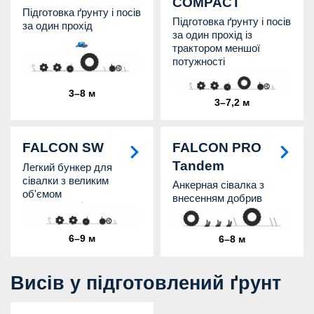
COMPACT
Підготовка ґрунту і посів
Підготовка ґрунту і посів
за один прохід
за один прохід із
трактором меншої
потужності
3–8 м
3–7,2 м
FALCON SW
FALCON PRO
Tandem
Легкий бункер для
сівалки з великим
Анкерная сівалка з
об'ємом
внесенням добрив
6–9 м
6–8 м
Висів у підготовлений ґрунт