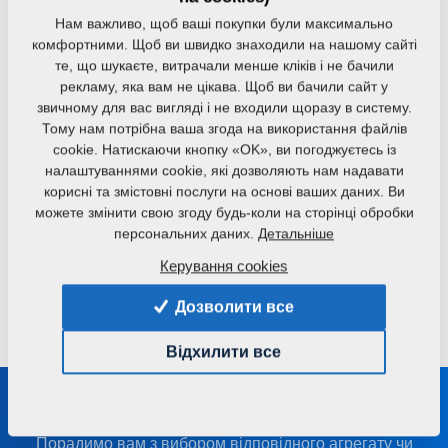
Бункери добрива для агрегації використовуються для
Нам важливо, щоб ваші покупки були максимально
обробки ґрунту з внесенням добрив.
комфортними. Щоб ви швидко знаходили на нашому сайті
те, що шукаєте, витрачали менше кліків і не бачили
FALCON FH
FALCON HW
рекламу, яка вам не цікава. Щоб ви бачили сайт у
Передній дозувальний
Легкий бункер для
звичному для вас вигляді і не входили щоразу в систему.
бункер для добрив або
сівалки з великим
Тому нам потрібна ваша згода на використання файлів
насіння
об'ємом
cookie. Натискаючи кнопку «OK», ви погоджуєтесь із
налаштуваннями cookie, які дозволяють нам надавати
корисні та змістовні послуги на основі ваших даних. Ви
можете змінити свою згоду будь-коли на сторінці обробки
MICRO DRILL
персональних даних.
Детальніше
Посів допоміжних
культур / сидератів та
Керування cookies
внесення добрив за
один прохід
Дозволити все
Відхилити все
Будьте на зв'язку з нами
Порадимо вам з вибором відповідного агрегату чи