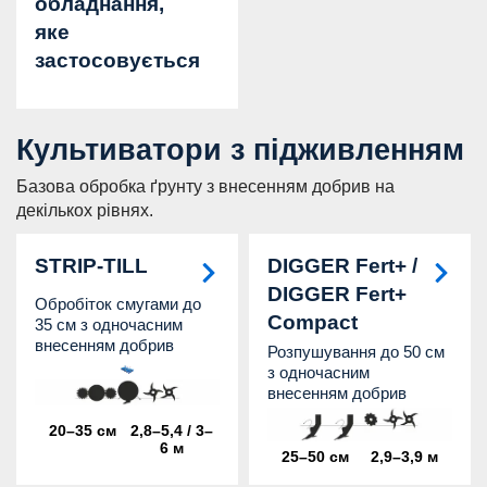
обладнання,
яке
застосовується
Культиватори з підживленням
Базова обробка ґрунту з внесенням добрив на
декількох рівнях.
STRIP-TILL
DIGGER Fert+ /
DIGGER Fert+
Обробіток смугами до
Compact
35 см з одночасним
внесенням добрив
Розпушування до 50 см
з одночасним
внесенням добрив
20–35 см
2,8–5,4 / 3–
6 м
25–50 см
2,9–3,9 м