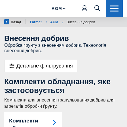
AGM
Назад
Farmet
/
AGM
/
Внесення добрив
Внесення добрив
Обробка ґрунту з внесенням добрив. Технологія
внесення добрив.
Детальне фільтрування
Комплекти обладнання, яке
застосовується
Комплекти для внесення гранульованих добрив для
агрегатів обробки ґрунту.
Комплекти