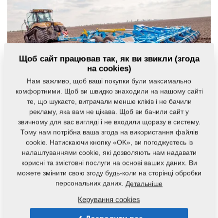
Щоб сайт працював так, як ви звикли (згода
на cookies)
Нам важливо, щоб ваші покупки були максимально
комфортними. Щоб ви швидко знаходили на нашому сайті
те, що шукаєте, витрачали менше кліків і не бачили
рекламу, яка вам не цікава. Щоб ви бачили сайт у
звичному для вас вигляді і не входили щоразу в систему.
Тому нам потрібна ваша згода на використання файлів
cookie. Натискаючи кнопку «OK», ви погоджуєтесь із
налаштуваннями cookie, які дозволяють нам надавати
«Компактомат» – феномен в
корисні та змістовні послуги на основі ваших даних. Ви
предпосевной подготовке
можете змінити свою згоду будь-коли на сторінці обробки
Компания Farmet активно работает на чешском
персональних даних.
Детальніше
рынке уже 26 лет, и вместе с ней свой день
Керування cookies
рождения празднует наш первый и, в
определенной степени, ключевой продукт –