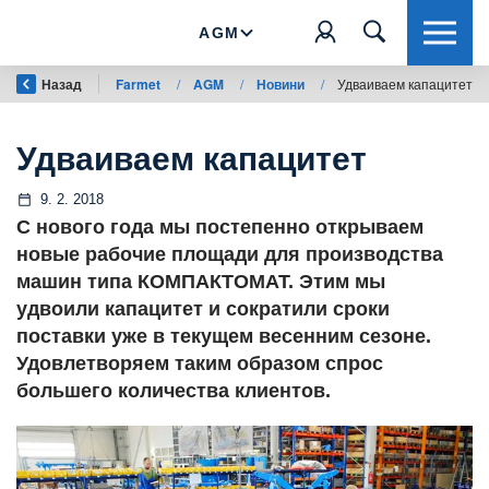
AGM
Назад
Farmet
/
AGM
/
Новини
/
Удваиваем капацитет
Удваиваем капацитет
9. 2. 2018
С нового года мы постепенно открываем
новые рабочие площади для производства
машин типа КОМПАКТОМАТ. Этим мы
удвоили капацитет и сократили сроки
поставки уже в текущем весенним сезоне.
Удовлетворяем таким образом спрос
большего количества клиентов.