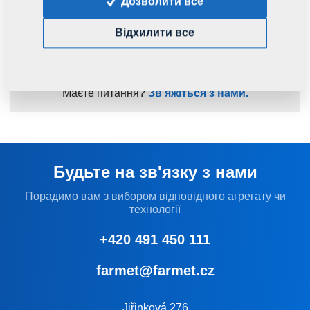
Дозволити все
комбинатор премиксов «Компактомат».
Відхилити все
Прочитати статтю
Маєте питання?
Зв'яжіться з нами.
Будьте на зв'язку з нами
Порадимо вам з вибором відповідного агрегату чи
технології
+420 491 450 111
farmet@farmet.cz
Jiřinková 276