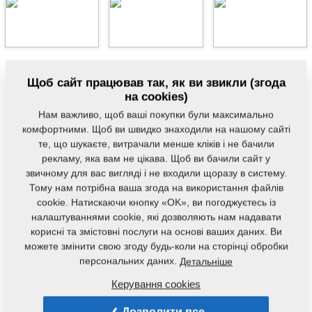
Не смотря на то, что почва обрабатывалась всего на
Щоб сайт працював так, як ви звикли (згода
глубину 15 см, поле было подготовлено для посева
на cookies)
кукурузы, а растительные остатки были в значительной
Нам важливо, щоб ваші покупки були максимально
комфортними. Щоб ви швидко знаходили на нашому сайті
степени закрыты землей при малом расходе ГСМ.
те, що шукаєте, витрачали менше кліків і не бачили
Подтвердилась отличная проходимость материала
рекламу, яка вам не цікава. Щоб ви бачили сайт у
через машину благодаря длинной конструкции и
звичному для вас вигляді і не входили щоразу в систему.
оптимальному размещению рабочих органов. Машины
Тому нам потрібна ваша згода на використання файлів
cookie. Натискаючи кнопку «OK», ви погоджуєтесь із
Terrix представляют собой идеальную альтернативу
налаштуваннями cookie, які дозволяють нам надавати
для пахоты. Они особенно выделяются на тяжёлых
корисні та змістовні послуги на основі ваших даних. Ви
почвах с большим объёмом растительных остатков.
можете змінити свою згоду будь-коли на сторінці обробки
персональних даних.
Детальніше
Керування cookies
Пов'язані позиції
Дозволити все