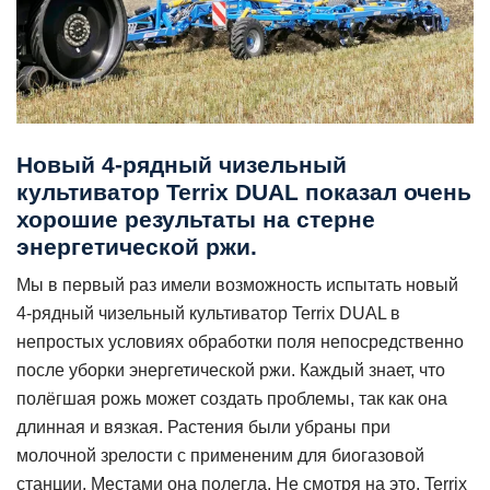
Новый 4-рядный чизельный
культиватор Terrix DUAL показал очень
хорошие результаты на стерне
энергетической ржи.
Мы в первый раз имели возможность испытать новый
4-рядный чизельный культиватор Terrix DUAL в
непростых условиях обработки поля непосредственно
после уборки энергетической ржи. Каждый знает, что
полёгшая рожь может создать проблемы, так как она
длинная и вязкая. Растения были убраны при
молочной зрелости с примененим для биогазовой
станции. Местами она полегла. Не смотря на это, Terrix