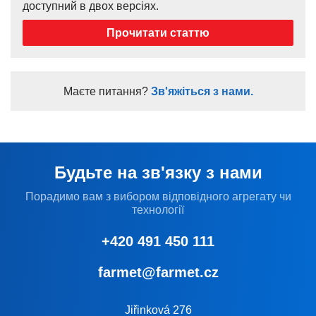
доступний в двох версіях.
Прочитати статтю
Маєте питання?
Зв'яжіться з нами.
Будьте на зв'язку з нами
Порадимо вам з вибором відповідного агрегату чи
технології
+420 491 450 111
farmet@farmet.cz
Jiřinková 276