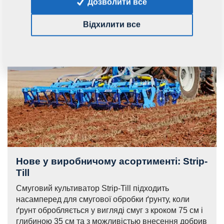
Дозволити все
Відхилити все
Нове у виробничому асортименті: Strip-
Till
Смуговий культиватор Strip-Till підходить
насамперед для смугової обробки ґрунту, коли
ґрунт обробляється у вигляді смуг з кроком 75 см і
глибиною 35 см та з можливістью внесення добрив