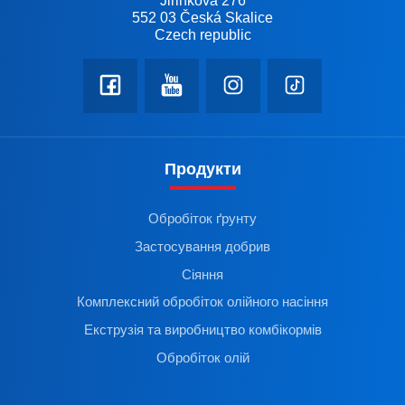
Jiřinková 276
552 03 Česká Skalice
Czech republic
Продукти
Обробіток ґрунту
Застосування добрив
Сіяння
Комплексний обробіток олійного насіння
Екструзія та виробництво комбікормів
Обробіток олій