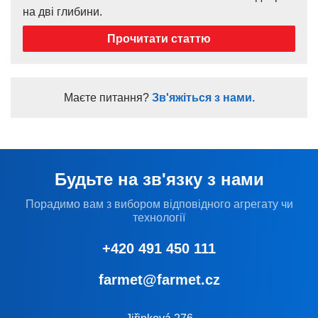
на дві глибини.
Прочитати статтю
Маєте питання?
Зв'яжіться з нами.
Будьте на зв'язку з нами
Порадимо вам з вибором відповідного агрегату чи
технології
+420 491 450 111
farmet@farmet.cz