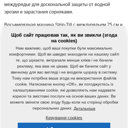
междурядье для доскональной защиты от водной
эрозии и зарастания сорняками.
Восьмирядная машина Strip-Till с междурядьем 75 см и
передним бункером MF 300 fert дозировала на глубину
Щоб сайт працював так, як ви звикли (згода
30 см удобрение фосфор трифосфат. Тяговое средство
на cookies)
John Deere с мощностью 270 л.с. было минимально
Нам важливо, щоб ваші покупки були максимально
возможным.
комфортними. Щоб ви швидко знаходили на нашому сайті
те, що шукаєте, витрачали менше кліків і не бачили
рекламу, яка вам не цікава. Щоб ви бачили сайт у
Заказчик был полностью удовлетворен работой и
звичному для вас вигляді і не входили щоразу в систему.
производительностью агрегата.
Тому нам потрібна ваша згода на використання файлів
cookie. Натискаючи кнопку «OK», ви погоджуєтесь із
Vladimír Mertlík
налаштуваннями cookie, які дозволяють нам надавати
Veronika Paslerová
корисні та змістовні послуги на основі ваших даних. Ви
можете змінити свою згоду будь-коли на сторінці обробки
персональних даних.
Детальніше
Пов'язані позиції
Керування cookies