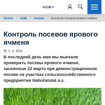
AGM
Farmet
/
AGM
/
Новини
/
Контроль посевов ярового ячменя
Контроль посевов ярового
ячменя
5. 6. 2019
В последний день мая мы выехали
проверить посевы ярового ячменя,
засеянные 22 марта при демонстрационном
посеве на участках сельскохозяйственного
предприятия Nahořanská a.s.