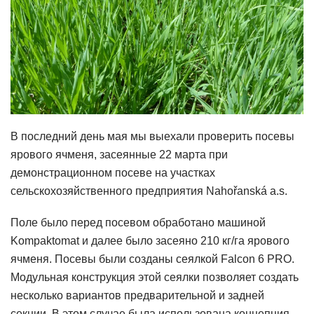
В последний день мая мы выехали проверить посевы
ярового ячменя, засеянные 22 марта при
демонстрационном посеве на участках
сельскохозяйственного предприятия Nahořanská a.s.
Поле было перед посевом обработано машиной
Kompaktomat и далее было засеяно 210 кг/га ярового
ячменя. Посевы были созданы сеялкой Falcon 6 PRO.
Модульная конструкция этой сеялки позволяет создать
несколько вариантов предварительной и задней
секции. В этом случае была использована концепция