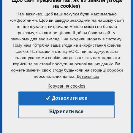
Щоб сайт працював так, як ви звикли (згода
Порадимо вам з вибором відповідного агрегату чи
на cookies)
технології
Нам важливо, щоб ваші покупки були максимально
комфортними. Щоб ви швидко знаходили на нашому сайті
+420 491 450 111
те, що шукаєте, витрачали менше кліків і не бачили
рекламу, яка вам не цікава. Щоб ви бачили сайт у
farmet@farmet.cz
звичному для вас вигляді і не входили щоразу в систему.
Тому нам потрібна ваша згода на використання файлів
cookie. Натискаючи кнопку «OK», ви погоджуєтесь із
Jiřinková 276
налаштуваннями cookie, які дозволяють нам надавати
552 03 Česká Skalice
корисні та змістовні послуги на основі ваших даних. Ви
Czech republic
можете змінити свою згоду будь-коли на сторінці обробки
персональних даних.
Детальніше
Керування cookies
Дозволити все
Продукти
Відхилити все
Обробіток ґрунту