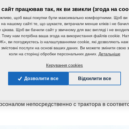
сайт працював так, як ви звикли (згода на coo
жливо, щоб ваші покупки були максимально комфортними. Щоб ви
на нашому сайті те, що шукаєте, витрачали менше кліків і не бачи
 цікава. Щоб ви бачили сайт у звичному для вас вигляді і не входи
. Тому нам потрібна ваша згода на використання файлів cookie. На
K», ви погоджуєтесь із налаштуваннями cookie, які дозволяють нам
а змістовні послуги на основі ваших даних. Ви можете змінити свою з
Детальніше
коли на сторінці обробки персональних даних.
Керування cookies
катками и поэтому очень устойчива к засорению 
Дозволити все
Відхилити все
е и задние лопатковые волокуши Flexi-board хо
нсивность обработки (рабочая глубина долот и во
рсоналом непосредственно с трактора в соответ