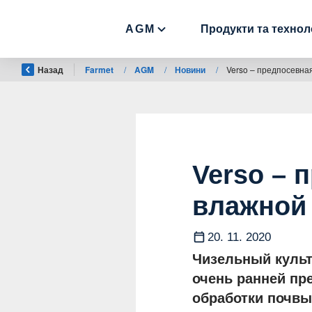
AGM
Продукти та техноло
Назад
Farmet
/
AGM
/
Новини
/
Verso – предпосевна
Verso – 
влажной
20. 11. 2020
Чизельный культ
очень ранней пр
обработки почвы