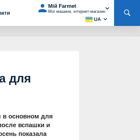
Мій Farmet
Мої машини, інтернет-магазин
акти
UA
а для
я в основном для
после вспашки и
осень показала