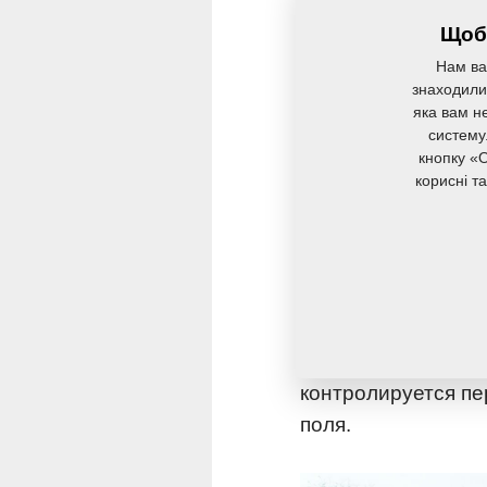
Щоб 
Нам ва
знаходили 
яка вам не
систему
кнопку «O
корисні т
Verso не оснащён 
условиях. Передни
поверхность. Инте
контролируется пе
поля.