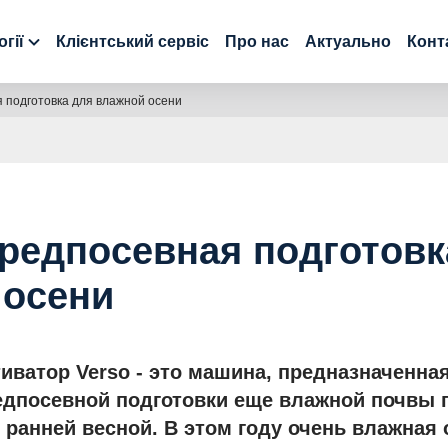
гії
Клієнтський сервіс
Про нас
Актуально
Конт
я подготовка для влажной осени
предпосевная подготовк
 осени
иватор Verso - это машина, предназначенна
едпосевной подготовки еще влажной почвы 
 ранней весной. В этом году очень влажная 