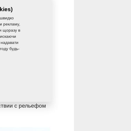
kies)
 швидко
ли рекламу,
ли щоразу в
тискаючи
 надавати
году будь-
во влажных
рошо выровняли
локуш Flexi-board)
ствии с рельефом