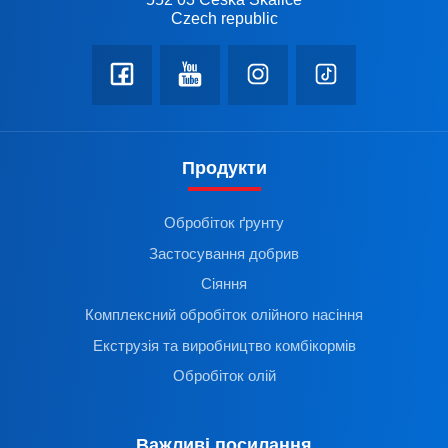
Czech republic
Продукти
Обробіток ґрунту
Застосування добрив
Сіяння
Комплексний обробіток олійного насіння
Екструзія та виробництво комбікормів
Обробіток олій
Важливі посилання