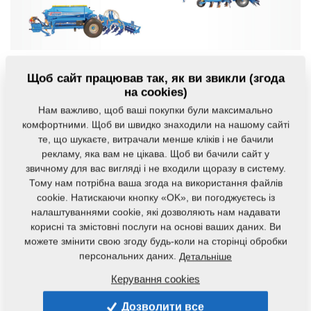
Читайте также некоторые из ранее
Щоб сайт працював так, як ви звикли (згода
на cookies)
опубликованных разговоров с довольными
Нам важливо, щоб ваші покупки були максимально
клиентами
комфортними. Щоб ви швидко знаходили на нашому сайті
те, що шукаєте, витрачали менше кліків і не бачили
рекламу, яка вам не цікава. Щоб ви бачили сайт у
звичному для вас вигляді і не входили щоразу в систему.
Тому нам потрібна ваша згода на використання файлів
cookie. Натискаючи кнопку «OK», ви погоджуєтесь із
налаштуваннями cookie, які дозволяють нам надавати
корисні та змістовні послуги на основі ваших даних. Ви
можете змінити свою згоду будь-коли на сторінці обробки
персональних даних.
Детальніше
Керування cookies
Дозволити все