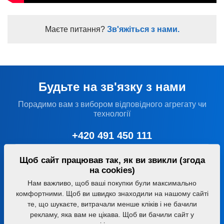
Маєте питання?
Зв'яжіться з нами.
Будьте на зв'язку з нами
Порадимо вам з вибором відповідного агрегату чи
технології
+420 491 450 111
farmet@farmet.cz
Щоб сайт працював так, як ви звикли (згода
на cookies)
Нам важливо, щоб ваші покупки були максимально
Jiřinková 276
комфортними. Щоб ви швидко знаходили на нашому сайті
552 03 Česká Skalice
Czech republic
те, що шукаєте, витрачали менше кліків і не бачили
рекламу, яка вам не цікава. Щоб ви бачили сайт у