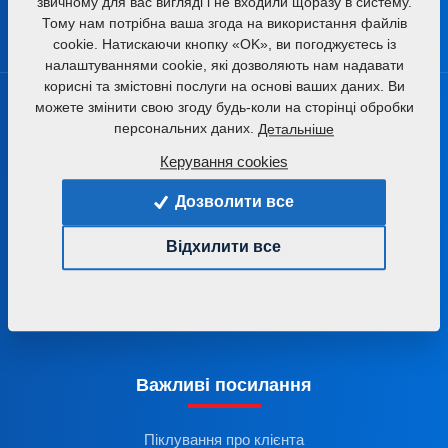
звичному для вас вигляді і не входили щоразу в систему.
Тому нам потрібна ваша згода на використання файлів
cookie. Натискаючи кнопку «OK», ви погоджуєтесь із
налаштуваннями cookie, які дозволяють нам надавати
корисні та змістовні послуги на основі ваших даних. Ви
Продукти
можете змінити свою згоду будь-коли на сторінці обробки
персональних даних.
Детальніше
Керування cookies
Обробіток ґрунту
Застосування добрив
Дозволити все
Сіяння
Відхилити все
Комплексний обробіток олійного насіння
Екструзія та виробництво комбікормів
Обробіток олій
Важливі посилання
Піклування про клієнта