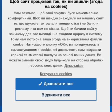
Щоб сайт працював так, як ви звикли (згода
на cookies)
Нам важливо, щоб ваші покупки були максимально
комфортними. Щоб ви швидко знаходили на нашому сайті
те, що шукаєте, витрачали менше кліків і не бачили
рекламу, яка вам не цікава. Щоб ви бачили сайт у
звичному для вас вигляді і не входили щоразу в систему.
Тому нам потрібна ваша згода на використання файлів
cookie. Натискаючи кнопку «OK», ви погоджуєтесь із
налаштуваннями cookie, які дозволяють нам надавати
корисні та змістовні послуги на основі ваших даних. Ви
можете змінити свою згоду будь-коли на сторінці обробки
1992
персональних даних.
Детальніше
Початок виробництва агрегатів для
Заснування
Керування cookies
передпосівної обробки ґрунту –
Компан
передпосівних комбінаторів -
невеликою
Дозволити все
Kompaktomat.
Відхилити все