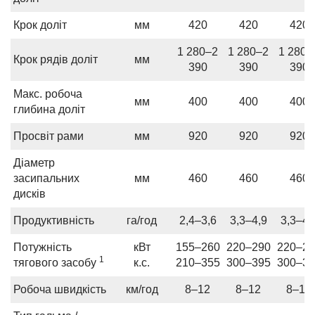
Крок доліт
мм
420
420
420
1 280–2
1 280–2
1 280–
Крок рядів доліт
мм
390
390
390
Макс. робоча
мм
400
400
400
глибина доліт
Просвіт рами
мм
920
920
920
Діаметр
засипальних
мм
460
460
460
дисків
Продуктивність
га/год
2,4–3,6
3,3–4,9
3,3–4,
Потужність
кВт
155–260
220–290
220–29
1
тягового засобу
к.с.
210–355
300–395
300–39
Робоча швидкість
км/год
8–12
8–12
8–12