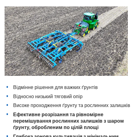
Відмінне рішення для важких ґрунтів
Відносно низький тяговий опір
Високе проходження ґрунту та рослинних залишків
Ефективне розрізання та рівномірне
перемішування рослинних залишків з шаром
ґрунту, обробленим по цілій площі
Глибока зонова культивація з мінімальним