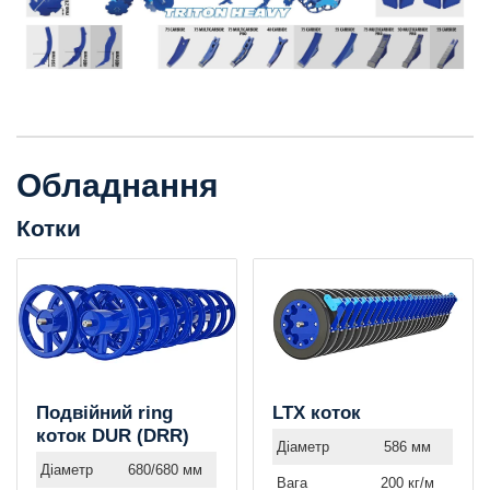
Обладнання
Котки
Подвійний ring
LTX коток
коток DUR (DRR)
Діаметр
586 мм
Діаметр
680/680 мм
Вага
200 кг/м