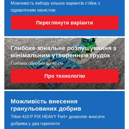
Можливість вибору кількох варіантів стійок з
гідравлічним захистом
Переглянути варіанти
Глибоке зональне розпушування з
мінімальним утворенням грудок
Глибина обробки до 40 см
Про технологію
Можливість внесення
гранульованих добрив
Triton 410 P FIX HEAVY Fert+ дозволяє вносити
добрива у два горизонти