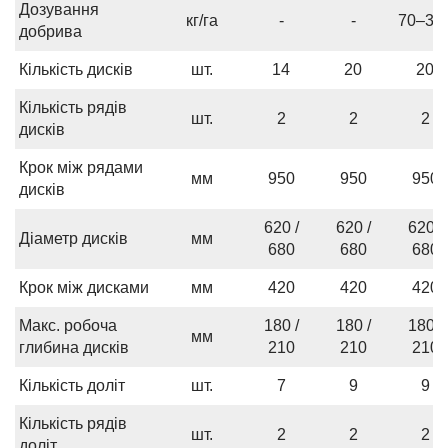
Дозування
кг/га
-
-
70–30
добрива
Кількість дисків
шт.
14
20
20
Кількість рядів
шт.
2
2
2
дисків
Крок між рядами
мм
950
950
950
дисків
620 /
620 /
620 /
Діаметр дисків
мм
680
680
680
Крок між дисками
мм
420
420
420
Макс. робоча
180 /
180 /
180 /
мм
глибина дисків
210
210
210
Кількість доліт
шт.
7
9
9
Кількість рядів
шт.
2
2
2
доліт