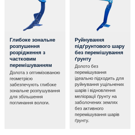
Глибоке зональне
Руйнування
розпушення
підґрунтового шару
розрідження з
без перемішування
частковим
ґрунту
перемішуванням
Долото без
перемішування
Долота з оптимізованою
ідеально підходить для
геометрією
руйнування ущільнених
забезпечують глибоке
шарів і відновлення
зональне розпушування
меліорації ґрунту на
для збільшення
заболочених землях
поглинання вологи.
без активного
перемішування шарів
ґрунту.