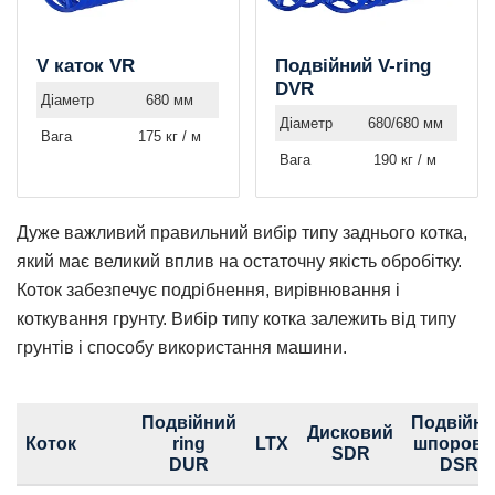
V каток VR
Подвійний V-ring
DVR
Діаметр
680 мм
Діаметр
680/680 мм
Вага
175 кг / м
Вага
190 кг / м
Дуже важливий правильний вибір типу заднього котка,
який має великий вплив на остаточну якість обробітку.
Коток забезпечує подрібнення, вирівнювання і
коткування грунту. Вибір типу котка залежить від типу
грунтів і способу використання машини.
Подвійний
Подвійн
Дисковий
Коток
ring
LTX
шпорови
SDR
DUR
DSR