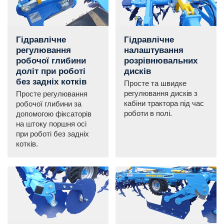
Гідравлічне
Гідравлічне
регулювання
налаштування
робочої глибини
розрівнювальних
доліт при роботі
дисків
без задніх котків
Просте та швидке
регулювання дисків з
Просте регулювання
кабіни трактора під час
робочої глибини за
роботи в полі.
допомогою фіксаторів
на штоку поршня осі
при роботі без задніх
котків.