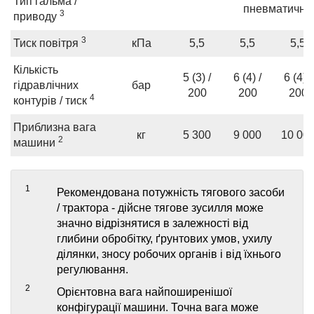
Тип гальма /
пневматични
3
приводу
3
Тиск повітря
кПа
5,5
5,5
5,5
Кількість
5 (3) /
6 (4) /
6 (4) /
гідравлічних
бар
200
200
200
4
контурів / тиск
Приблизна вага
кг
5 300
9 000
10 00
2
машини
1
Рекомендована потужність тягового засоби
/ трактора - дійсне тягове зусилля може
значно відрізнятися в залежності від
глибини обробітку, ґрунтових умов, ухилу
ділянки, зносу робочих органів і від їхнього
регулювання.
2
Орієнтовна вага найпоширенішої
конфігурації машини. Точна вага може