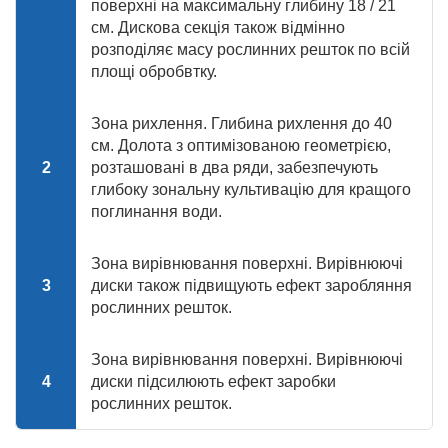
поверхні на максимальну глибину 18 / 21
см. Дискова секція також відмінно
розподіляє масу рослинних решток по всій
площі обробвтку.
Зона рихлення. Глибина рихлення до 40
см. Долота з оптимізованою геометрією,
2
розташовані в два ряди, забезпечують
глибоку зональну культивацію для кращого
поглинання води.
Зона вирівнювання поверхні. Вирівнюючі
3
диски також підвищують ефект заробляння
рослинних решток.
Зона вирівнювання поверхні. Вирівнюючі
4
диски підсилюють ефект заробки
рослинних решток.