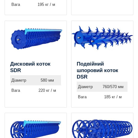
Вага
195 кг / м
Дисковий коток
Подвійний
SDR
шпоровий коток
DSR
Діаметр
580 мм
Діаметр
760/570 мм
Вага
220 кг / м
Вага
185 кг / м