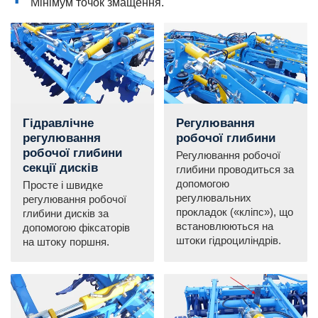
Мінімум точок змащення.
Гідравлічне
Регулювання
регулювання
робочої глибини
робочої глибини
Регулювання робочої
секції дисків
глибини проводиться за
допомогою
Просте і швидке
регулювальних
регулювання робочої
прокладок («кліпс»), що
глибини дисків за
встановлюються на
допомогою фіксаторів
штоки гідроциліндрів.
на штоку поршня.