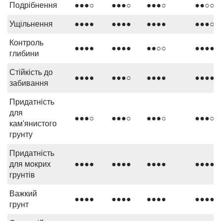
Подрібнення
●●●○
●●●○
●●●○
●●○○
Ущільнення
●●●●
●●●●
●●●●
●●●○
Контроль
●●●●
●●●●
●●○○
●●●●
глибини
Стійкість до
●●●●
●●●○
●●●●
●●●●
забивання
Придатність
для
●●●○
●●●○
●●●○
●●●○
кам'янистого
грунту
Придатність
для мокрих
●●●●
●●●●
●●●●
●●●●
грунтів
Важкий
●●●●
●●●●
●●●●
●●●●
грунт