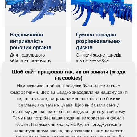
Надзвичайна
Ґумова посадка
витривалість
розрівнювальних
робочих органів
дисків
Для подальшого
Стійкий захист дисків,
збільшення терміну
що не потребує
служби на верхню
догляду.
Щоб сайт працював так, як ви звикли (згода
частину лемеша
на cookies)
можуть бути
встановлені додаткові
Нам важливо, щоб ваші покупки були максимально
пластини з
комфортними. Щоб ви швидко знаходили на нашому сайті
твердосплаву або
те, що шукаєте, витрачали менше кліків і не бачили
навари з твердосплаву.
рекламу, яка вам не цікава. Щоб ви бачили сайт у
звичному для вас вигляді і не входили щоразу в систему.
Тому нам потрібна ваша згода на використання файлів
cookie. Натискаючи кнопку «OK», ви погоджуєтесь із
налаштуваннями cookie, які дозволяють нам надавати