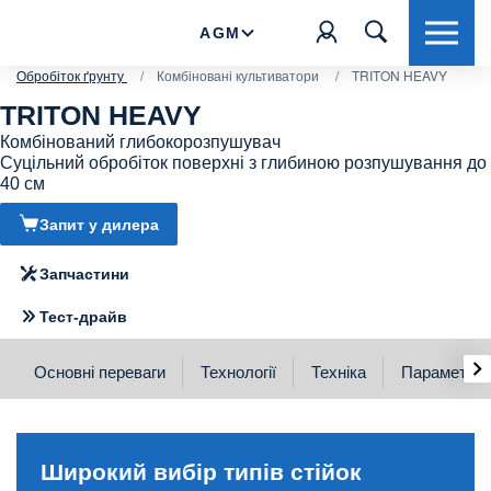
AGM
Обробіток ґрунту
/
Комбіновані культиватори
/
TRITON HEAVY
TRITON HEAVY
Комбінований глибокорозпушувач
TRITON HEAVY
Суцільний обробіток поверхні з глибиною розпушування до
40 см
Обробиток всієї площі поверхні із зональним
Запит у дилера
розпушуванням на глибину до 40 см
Запчастини
Тест-драйв
›
Основні переваги
Технології
Техніка
Параметри
Широкий вибір типів стійок