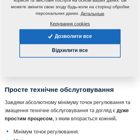
корисні та змістовні послуги на основі ваших даних. Ви
можете змінити свою згоду будь-коли на сторінці обробки
персональних даних.
Детальніше
Керування cookies
Підшипники, що не
Масивна вісь з
потребують
гальмами
Дозволити все
обслуговування
Для безпечного та
швидкого проїзду по
Посадка диска, що не
Відхилити все
автодорогах.
потребує технічного
обслуговування та
змащування.
Просте технічне обслуговування
Завдяки абсолютному мінімуму точок регулювання та
змащення технічне обслуговування та догляд є
дуже
простим процесом
,
з яким впорається кожний
.
Мінімум точок регулювання.