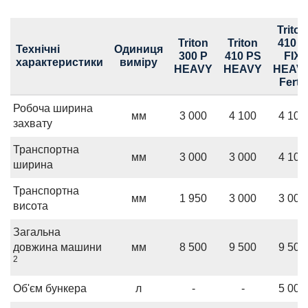
Triton
Triton
Triton
410 P
Технічні
Одиниця
300 P
410 PS
FIX
характеристики
виміру
HEAVY
HEAVY
HEAV
Fert+
Робоча ширина
мм
3 000
4 100
4 100
захвату
Транспортна
мм
3 000
3 000
4 100
ширина
Транспортна
мм
1 950
3 000
3 000
висота
Загальна
довжина машини
мм
8 500
9 500
9 500
2
Об'єм бункера
л
-
-
5 000