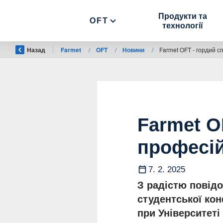
Продукти та
OFT
технології
Назад
Farmet
/
OFT
/
Новини
/
Farmet OFT - гордий с
Farmet O
професій
7. 2. 2025
З радістю повід
студентської кон
при Університеті 