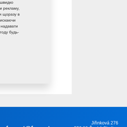
 швидко
ли рекламу,
ли щоразу в
молодих фахівців до
тискаючи
 надавати
во відображає наше
году будь-
Jiřinková 276