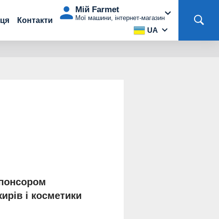
Мій Farmet
Мої машини, інтернет-магазин
аця
Контакти
UA
і
спонсором
жирів і косметики