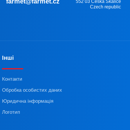
farmet@farmet.cz
552 03 Česká Skalice
Czech republic
Інші
Контакти
Обробка особистих даних
Юридична інформація
Логотип