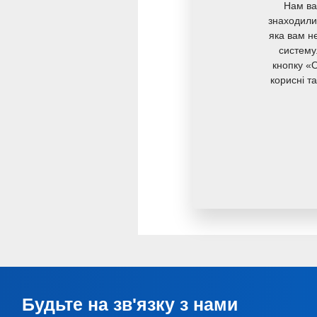
Нам ва
знаходили 
яка вам не
У компанії Farmet 
систему
кнопку «O
вивчення інноваці
корисні т
прагнення підтримув
Будьте на зв'язку з нами