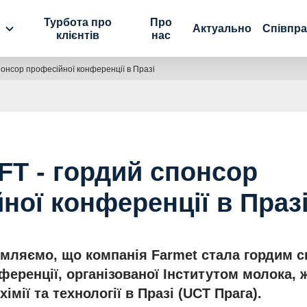
Турбота про
Про
Актуально
Співпр
клієнтів
нас
понсор професійної конференції в Празі
FT - гордий спонсор
ної конференції в Праз
омляємо, що компанія Farmet стала гордим 
ференції, організованої Інститутом молока, 
хімії та технології в Празі (UCT Прага).