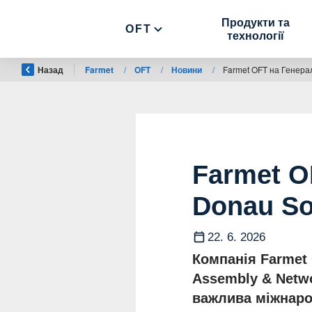
Продукти та
OFT
технології
Назад
Farmet
/
OFT
/
Новини
/
Farmet OFT на Генерал
Farmet O
Donau So
22. 6. 2026
Компанія Farmet 
Assembly & Netwo
важлива міжнарод