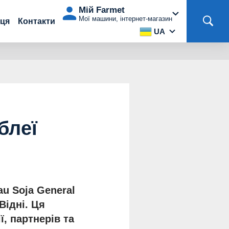
Мій Farmet
Мої машини, інтернет-магазин
аця
Контакти
UA
блеї
u Soja General
Відні. Ця
, партнерів та