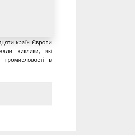
строкову стратегію
логій, підвищення
иток партнерських
дцяти країн Європи
али виклики, які
ї промисловості в