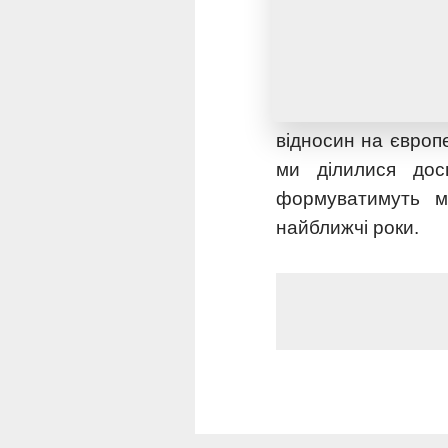
Участь у Генераль
компанії Farmet 
ефективності пер
відносин на європ
ми ділилися дос
формуватимуть ма
найближчі роки.