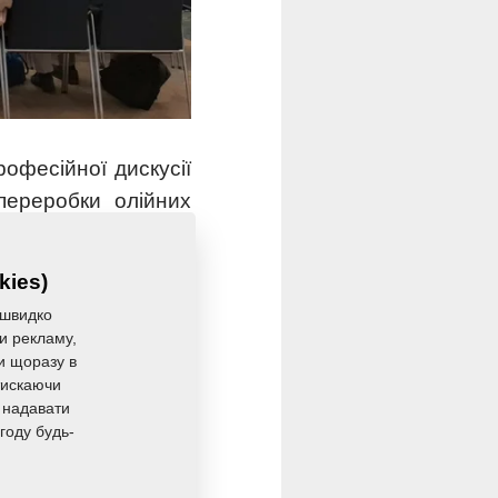
офесійної дискусії
переробки олійних
ікальну можливість
мінятися досвідом і
kies)
ору.
 швидко
ли рекламу,
ся на інноваціях,
ли щоразу в
тискаючи
праці. Саме тому ми
 надавати
активно долучатися
году будь-
х білків.»