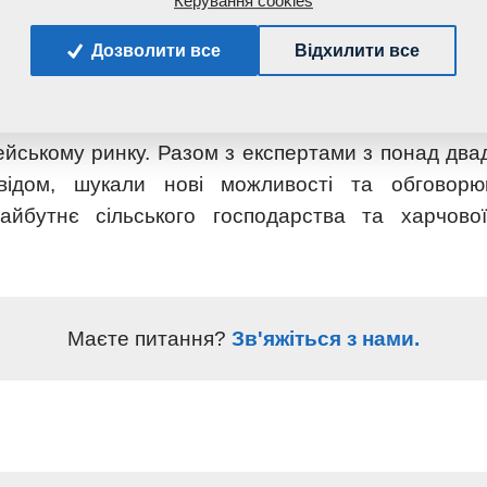
Керування cookies
Дозволити все
Відхилити все
ній асамблеї Donau Soja також підкреслює довго
OFT, спрямовану на підтримку сталих техно
еробки сільськогосподарської сировини та розв
ейському ринку. Разом з експертами з понад два
відом, шукали нові можливості та обговорюв
йбутнє сільського господарства та харчово
Маєте питання?
Зв'яжіться з нами.