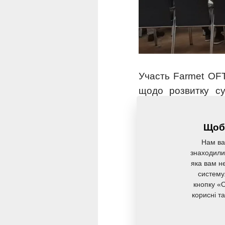
Участь Farmet OFT
щодо розвитку су
культур та побудо
зустрітися з ділов
Щоб 
ноу-хау з провідн
Нам ва
знаходили 
«Ми віримо, що м
яка вам не
систему
відповідальному пі
кнопку «O
високо цінуємо мо
корисні т
до обговорень под