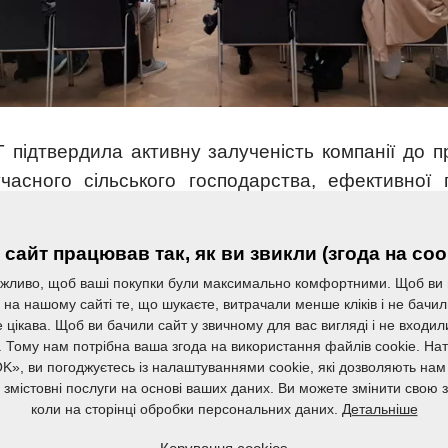
 підтвердила активну залученість компанії до пр
часного сільського господарства, ефективної 
ви сталих ланцюгів постачання. Захід надав ун
ими партнерами, налагодити нові контакти та об
сайт працював так, як ви звикли (згода на coo
ими представниками європейського аграрного сект
жливо, щоб ваші покупки були максимально комфортними. Щоб ви
на нашому сайті те, що шукаєте, витрачали менше кліків і не бачи
айбутнє сільського господарства ґрунтуєть
 цікава. Щоб ви бачили сайт у звичному для вас вигляді і не входи
. Тому нам потрібна ваша згода на використання файлів cookie. На
дході до виробництва та міцній міжнародній спів
K», ви погоджуєтесь із налаштуваннями cookie, які дозволяють нам
жливість бути частиною спільноти Donau Soja та 
а змістовні послуги на основі ваших даних. Ви можете змінити свою з
Детальніше
коли на сторінці обробки персональних даних.
альшого розвитку європейського сектору рослинни