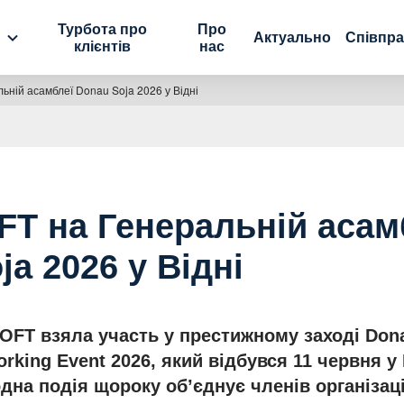
Турбота про
Про
Актуально
Співпр
клієнтів
нас
ьній асамблеї Donau Soja 2026 у Відні
FT на Генеральній асам
ja 2026 у Відні
OFT взяла участь у престижному заході Dona
rking Event 2026, який відбувся 11 червня у 
на подія щороку об’єднує членів організації