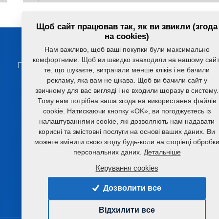
Щоб сайт працював так, як ви звикли (згода
на cookies)
Будьте на зв'язку з нами
Нам важливо, щоб ваші покупки були максимально
комфортними. Щоб ви швидко знаходили на нашому сайт
Порадимо вам з вибором відповідного агрегату чи
те, що шукаєте, витрачали менше кліків і не бачили
технології
рекламу, яка вам не цікава. Щоб ви бачили сайт у
звичному для вас вигляді і не входили щоразу в систему.
+420 491 450 111
Тому нам потрібна ваша згода на використання файлів
cookie. Натискаючи кнопку «OK», ви погоджуєтесь із
farmet@farmet.cz
налаштуваннями cookie, які дозволяють нам надавати
корисні та змістовні послуги на основі ваших даних. Ви
можете змінити свою згоду будь-коли на сторінці обробк
Jiřinková 276
персональних даних.
Детальніше
552 03 Česká Skalice
Czech republic
Керування cookies
Дозволити все
Відхилити все