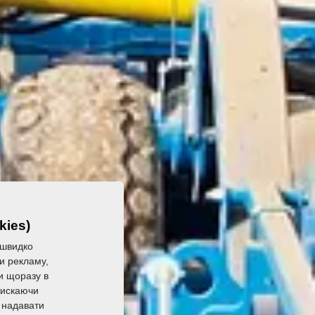
kies)
 швидко
ли рекламу,
ли щоразу в
тискаючи
 надавати