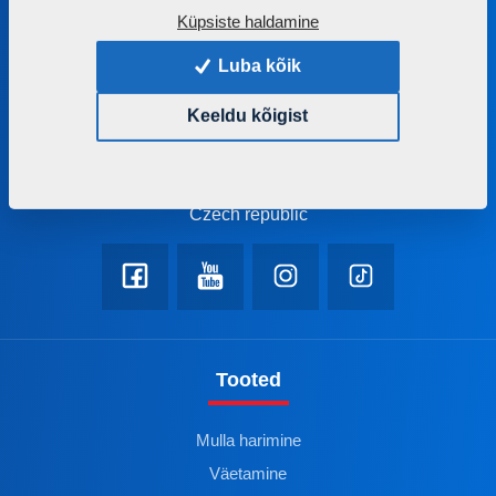
Anname nõu õige masina või tehnoloogia valimiseks
Küpsiste haldamine
+420 491 450 111
Luba kõik
farmet@farmet.cz
Keeldu kõigist
Jiřinková 276
552 03 Česká Skalice
Czech republic
Tooted
Mulla harimine
Väetamine