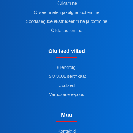
Külvamine
Õliseemnete igakülgne töötlemine
Söödasegude ekstrudeerimine ja tootmine
Õlide töötlemine
Olulised viited
Klienditugi
ISO 9001 sertifikaat
Uudised
Varuosade e-pood
Muu
Kontaktid