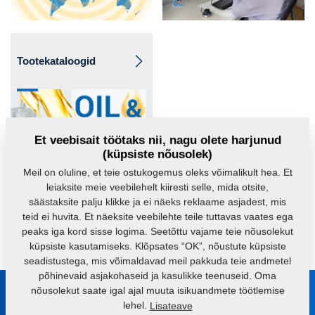
Tootekataloogid
Et veebisait töötaks nii, nagu olete harjunud
(küpsiste nõusolek)
Meil on oluline, et teie ostukogemus oleks võimalikult hea. Et
leiaksite meie veebilehelt kiiresti selle, mida otsite,
säästaksite palju klikke ja ei näeks reklaame asjadest, mis
teid ei huvita. Et näeksite veebilehte teile tuttavas vaates ega
Kas teil on küsimusi?
Võtke meiega ühendust,
peaks iga kord sisse logima. Seetõttu vajame teie nõusolekut
küpsiste kasutamiseks. Klõpsates “OK”, nõustute küpsiste
seadistustega, mis võimaldavad meil pakkuda teie andmetel
põhinevaid asjakohaseid ja kasulikke teenuseid. Oma
nõusolekut saate igal ajal muuta isikuandmete töötlemise
Võta meiega ühendust
lehel.
Lisateave