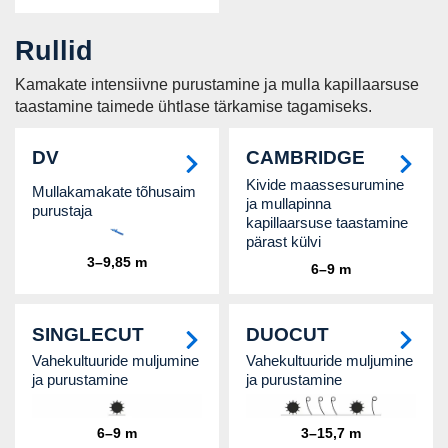
Rullid
Kamakate intensiivne purustamine ja mulla kapillaarsuse
taastamine taimede ühtlase tärkamise tagamiseks.
DV
CAMBRIDGE
Kivide maassesurumine
Mullakamakate tõhusaim
ja mullapinna
purustaja
kapillaarsuse taastamine
pärast külvi
3–9,85 m
6–9 m
SINGLECUT
DUOCUT
Vahekultuuride muljumine
Vahekultuuride muljumine
ja purustamine
ja purustamine
6–9 m
3–15,7 m