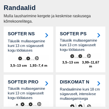
Randaalid
Mulla lausharimine kergete ja keskmise raskusega
kõrrekoorelitega.
SOFTER NS
SOFTER PS
Täiuslik mullasegamine
Täiuslik mullasegamine
kuni 13 cm sügavuselt
kuni 13 cm sügavuselt
kogu töölaiuses
kogu töölaiuses
3,5–13 cm
3,99–11,67
3,5–13 cm
1,93–7,4 m
m
SOFTER PRO
DISKOMAT N
Täiuslik mullasegamine
Randaalimine kuni 18 cm
kuni 13 cm sügavuselt
sügavuselt, intensiivse
kogu töölaiuses
mullasegamisega