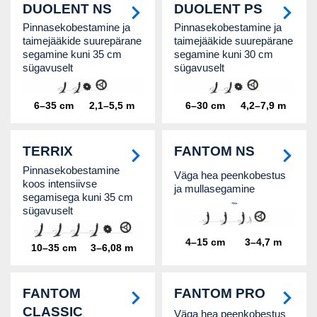
DUOLENT NS
DUOLENT PS
Pinnasekobestamine ja
Pinnasekobestamine ja
taimejääkide suurepärane
taimejääkide suurepärane
segamine kuni 35 cm
segamine kuni 30 cm
sügavuselt
sügavuselt
6–35 cm
2,1–5,5 m
6–30 cm
4,2–7,9 m
TERRIX
FANTOM NS
Pinnasekobestamine
Väga hea peenkobestus
koos intensiivse
ja mullasegamine
segamisega kuni 35 cm
sügavuselt
4–15 cm
3–4,7 m
10–35 cm
3–6,08 m
FANTOM
FANTOM PRO
CLASSIC
Väga hea peenkobestus