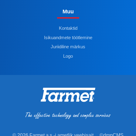
Muu
Kontaktid
Isikuandmete töötlemine
Juriidiline märkus
Logo
© 2026 Farmet a.s.-i ametlik veebisait
©dmpCMS