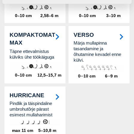
0–10 cm
2,58–6 m
0–10 cm
3–10 m
KOMPAKTOMAT
VERSO
MAX
Märja mullapinna
tasandamine ja
Täpne ettevalmistus
õhutamine kevadel enne
külviks ühe töökäiguga
külvi.
0–10 cm
12,5–15,7 m
0─10 cm
6─9 m
HURRICANE
Pindlik ja täispindaline
umbrohutõrje pärast
esimest mullaharimist
max 11 cm
5–10,8 m