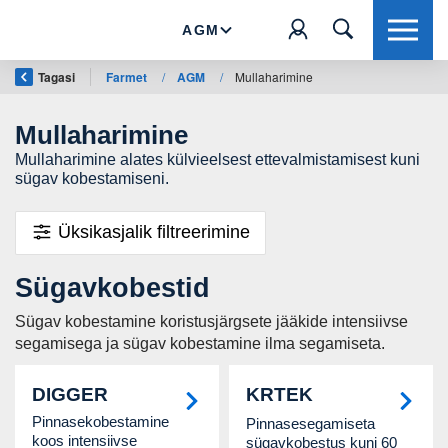
AGM
Tagasi
Farmet
/
AGM
/
Mullaharimine
Mullaharimine
Mullaharimine alates külvieelsest ettevalmistamisest kuni
sügav kobestamiseni.
Üksikasjalik filtreerimine
Sügavkobestid
Sügav kobestamine koristusjärgsete jääkide intensiivse
segamisega ja sügav kobestamine ilma segamiseta.
DIGGER
KRTEK
Pinnasekobestamine
Pinnasesegamiseta
koos intensiivse
sügavkobestus kuni 60