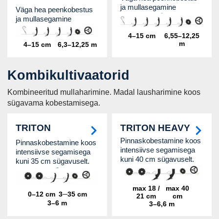
ja mullasegamine
Väga hea peenkobestus
ja mullasegamine
4–15 cm
6,55–12,25
m
4–15 cm
6,3–12,25 m
Kombikultivaatorid
Kombineeritud mullaharimine. Madal lausharimine koos
sügavama kobestamisega.
TRITON
TRITON HEAVY
Pinnaskobestamine koos
Pinnaskobestamine koos
intensiivse segamisega
intensiivse segamisega
kuni 40 cm sügavuselt.
kuni 35 cm sügavuselt.
max 18 /
max 40
0–12 cm
3─35 cm
21 cm
cm
3–6 m
3–6,6 m