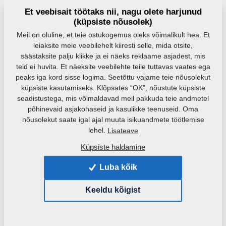
3,5–13 cm
4,93–12,35
6–18 cm
3–3,5 m
Et veebisait töötaks nii, nagu olete harjunud
m
(küpsiste nõusolek)
Meil on oluline, et teie ostukogemus oleks võimalikult hea. Et
DISKOMAT PS
leiaksite meie veebilehelt kiiresti selle, mida otsite,
säästaksite palju klikke ja ei näeks reklaame asjadest, mis
Randaalimine kuni 18 cm
teid ei huvita. Et näeksite veebilehte teile tuttavas vaates ega
sügavuselt, intensiivse
mullasegamisega
peaks iga kord sisse logima. Seetõttu vajame teie nõusolekut
küpsiste kasutamiseks. Klõpsates “OK”, nõustute küpsiste
seadistustega, mis võimaldavad meil pakkuda teie andmetel
6─18 cm
5─8,3 m
põhinevaid asjakohaseid ja kasulikke teenuseid. Oma
nõusolekut saate igal ajal muuta isikuandmete töötlemise
lehel.
Lisateave
Külvikihi kultivaatorid
Küpsiste haldamine
Külvivao täpne ettevalmistamine paljudes
modifikatsioonides.
Luba kõik
KOMPAKTOMAT
KOMPAKTOMAT
Keeldu kõigist
NS
PS
Täpne ettevalmistus
Täpne ettevalmistus
külviks ühe töökäiguga
külviks ühe töökäiguga