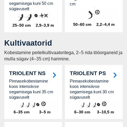
segamisega kuni 50 cm
cm
sügavuselt
50–60 cm
2,2–4,4 m
25–50 cm
2,9–3,9 m
Kultivaatorid
Kobestamine peitelkultivaatoritega, 2–5 rida tööorganeid ja
mulla sügav (4–35 cm) harimine.
TRIOLENT NS
TRIOLENT PS
Pinnasekobestamine
Pinnasekobestamine
koos intensiivse
koos intensiivse
segamisega kuni 35 cm
segamisega kuni 30 cm
sügavuselt
sügavuselt
6–35 cm
3–5 m
6–30 cm
3–10,5 m