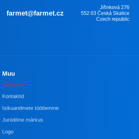
Jiřinková 276
farmet@farmet.cz
552 03 Česká Skalice
Czech republic
Muu
Kontaktid
Isikuandmete töötlemine
Juriidiline märkus
Logo