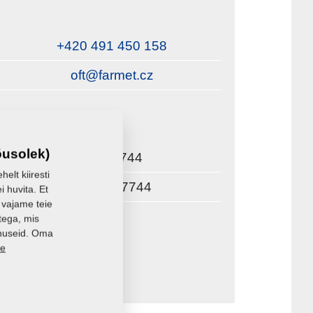
+420 491 450 158
oft@farmet.cz
õusolek)
46507744
elt kiiresti
CZ46507744
i huvita. Et
 vajame teie
tega, mis
enuseid. Oma
ve