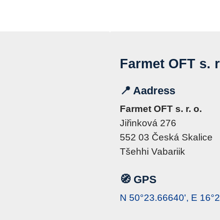
Kontaktid
Farmet OFT s. r
📍 Aadress
Farmet OFT s. r. o.
Jiřinková 276
552 03 Česká Skalice
Tšehhi Vabariik
🧭 GPS
N 50°23.66640', E 16°2