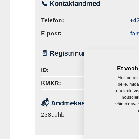
📞 Kontaktandmed
Telefon:
+42
E-post:
fa
📄 Registrinumbrid
Et veeb
ID:
Meil on olu
KMKR:
selle, mida
näeksite ve
nõusolek
📬 Andmekast
võimaldavad
n
238cehb