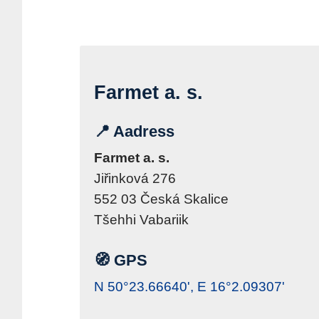
Kontaktid
Farmet a. s.
📍 Aadress
Farmet a. s.
Jiřinková 276
552 03 Česká Skalice
Tšehhi Vabariik
🧭 GPS
N 50°23.66640', E 16°2.09307'