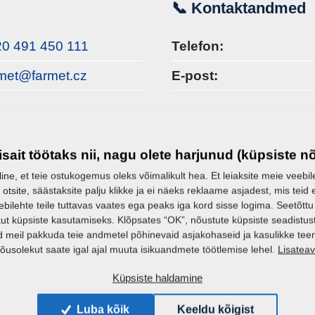
📞 Kontaktandmed
0 491 450 111
Telefon:
rmet@farmet.cz
E-post:
📄 Isikukood
isait töötaks nii, nagu olete harjunud (küpsiste n
46504931
ID:
line, et teie ostukogemus oleks võimalikult hea. Et leiaksite meie veebileh
CZ46504931
KMKR:
 otsite, säästaksite palju klikke ja ei näeks reklaame asjadest, mis teid e
ebilehte teile tuttavas vaates ega peaks iga kord sisse logima. Seetõttu
ut küpsiste kasutamiseks. Klõpsates “OK”, nõustute küpsiste seadistus
📬 Andmehoidla
 meil pakkuda teie andmetel põhinevaid asjakohaseid ja kasulikke te
Lisatea
õusolekut saate igal ajal muuta isikuandmete töötlemise lehel.
238cehb
Küpsiste haldamine
Luba kõik
Keeldu kõigist