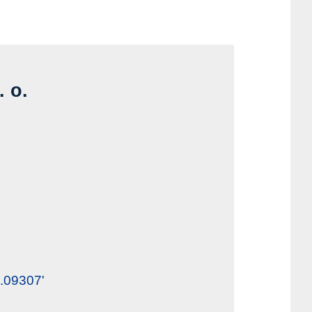
Kontaktid
. o.
.09307'