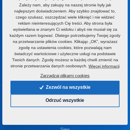
Zależy nam, aby zakupy na naszej stronie były jak
najlepszym doświadczeniem. Aby szybko znajdować to,
+420 491 450 111
czego szukasz, oszczędzać wiele kliknięć i nie widzieć
reklam nieinteresujących Cię treści. Aby strona była
farmet@farmet.cz
wyświetlana w znanym Ci widoku i abyś nie musiał się za
każdym razem logować. Dlatego potrzebujemy Twojej zgody
Jiřinková 276
na przetwarzanie plików cookies. Klikając „OK”, wyrażasz
552 03 Česká Skalice
zgodę na ustawienia cookies, które pozwalają nam
Czech republic
świadczyć wartościowe i użyteczne usługi na podstawie
Twoich danych. Zgodę możesz w każdej chwili zmienić na
stronie przetwarzania danych osobowych.
Więcej informacji
Zarządzaj plikami cookies
Zezwól na wszystkie
Produkty
Odrzuć wszystkie
Uprawa gleby
Aplikacja nawozu
Siew