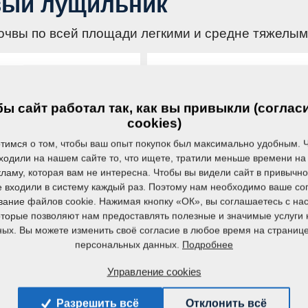
вый лущильник
очвы по всей площади легкими и средне тяжелы
 NS
SOFTER PS
до 13 см с полным
Обработка до 13 см с по
ы сайт работал так, как вы привыкли (соглас
ем и перемешиванием
подрезанием и перемеши
cookies)
ых остатков
растительных остатков
тимся о том, чтобы ваш опыт покупок был максимально удобным. 
ходили на нашем сайте то, что ищете, тратили меньше времени на 
ламу, которая вам не интересна. Чтобы вы видели сайт в привычн
см
1,93–7,4 м
3,5–13 см
3,99–11
е входили в систему каждый раз. Поэтому нам необходимо ваше со
вание файлов cookie. Нажимая кнопку «ОК», вы соглашаетесь с на
которые позволяют нам предоставлять полезные и значимые услуги 
ых. Вы можете изменить своё согласие в любое время на страниц
AT N
DISKOMAT PS
Подробнее
персональных данных.
до 18 см с полным
Обработка до 18 см с по
Управление cookies
ем и перемешиванием
подрезанием и перемеши
ых остатков
растительных остатков
Разрешить всё
Отклонить всё