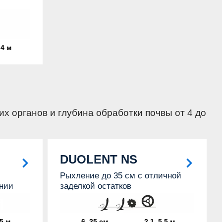
,4 м
х органов и глубина обработки почвы от 4 до
DUOLENT NS
Рыхление до 35 см с отличной
нии
заделкой остатков
5 м
6–35 см
2,1–5,5 м