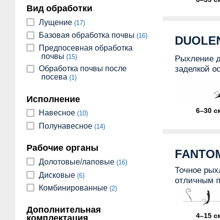
Вид обработки
Лущение
(17)
Базовая обработка почвы
(16)
DUOLE
Предпосевная обработка
почвы
(15)
Рыхление д
заделкой о
Обработка почвы после
посева
(1)
Исполнение
6–30 с
Навесное
(10)
Полунавесное
(14)
Рабочие органы
FANTOM
Долотовые/лаповые
(16)
Точное рых
Дисковые
(6)
отличным 
Комбинированные
(2)
Дополнительная
4–15 с
комплектация