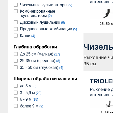
интенсивн
Чизельные культиваторы
(9)
Комбинированные
культиваторы
(2)
Дисковый лущильник
(6)
25–50 
Предпосевные комбинации
(5)
Катки
(4)
Чизель
Глубина обработки
До 25 см (мелкая)
(17)
Рыхление чиз
25-35 см (средняя)
(8)
35 см.
35 - 50 см (глубокая)
(4)
Ширина обработки машины
TRIOLE
до 3 м
(6)
Рыхление д
3 - 5,9 м
(22)
интенсивн
6 - 9 м
(18)
более 9 м
(9)
6–35 с