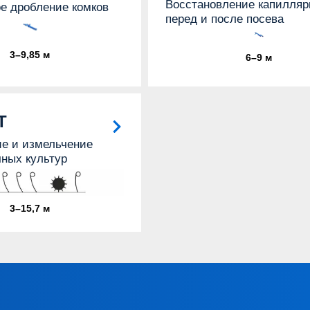
Восстановление капилляр
е дробление комков
перед и после посева
3–9,85 м
6–9 м
T
е и измельчение
ных культур
3–15,7 м