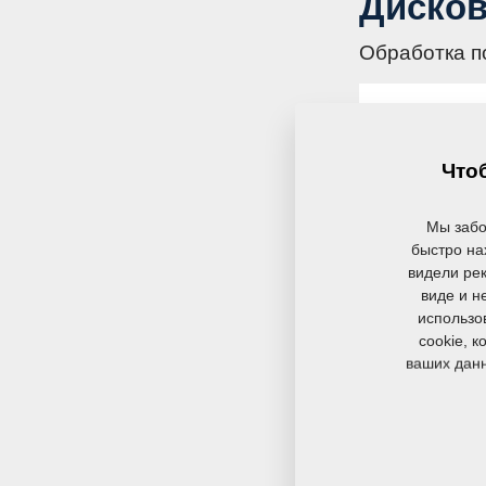
Диско
Обработка п
SOFTER
Обработка 
Чтоб
подрезани
растительн
Мы забо
быстро на
видели рек
3,5–13 
виде и н
использо
cookie, 
ваших данн
DISKOM
Обработка 
подрезани
растительн