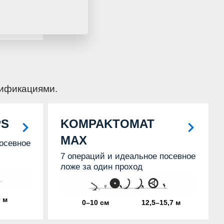
3 м
дификациями.
PS
KOMPAKTOMAT
MAX
осевное
7 операций и идеальное посевное
ложе за один проход
 м
0–10 см
12,5–15,7 м