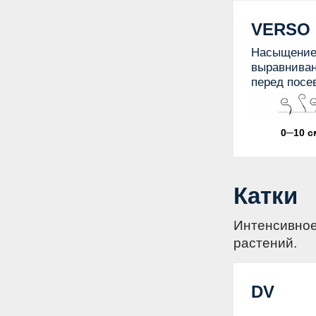
VERSO
Насыщение
выравниван
перед посе
0─10 с
Катки
Интенсивное
растений.
DV