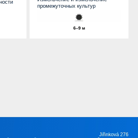
ности
промежуточных культур
6–9 м
Jiřinková 276