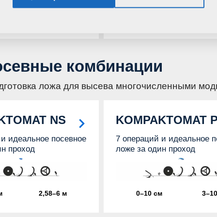
м
3–3,5 м
6─18 см
5─8,
осевные комбинации
дготовка ложа для высева многочисленными мо
KTOMAT NS
KOMPAKTOMAT 
 и идеальное посевное
7 операций и идеальное п
ин проход
ложе за один проход
м
2,58–6 м
0–10 см
3–10