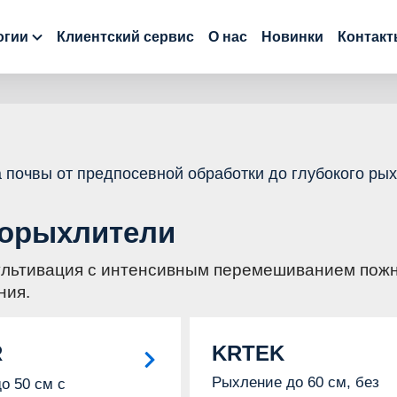
огии
Клиентский сервис
О нас
Новинки
Контак
 почвы от предпосевной обработки до глубокого ры
корыхлители
ультивация с интенсивным перемешиванием пожни
ния.
R
KRTEK
Рыхление до 60 см, без
о 50 см с