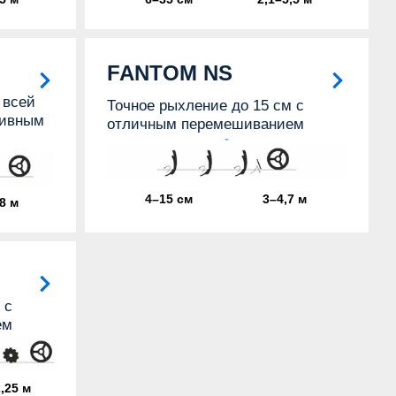
FANTOM NS
 всей
Точное рыхление до 15 см с
сивным
отличным перемешиванием
4–15 см
3–4,7 м
8 м
 с
ем
,25 м