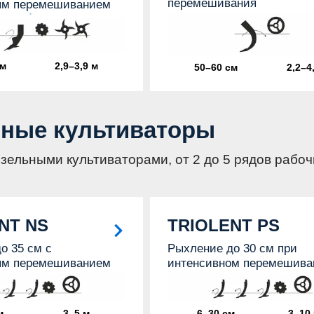
перемешивания
ым перемешиванием
см
2,9–3,9 м
50–60 см
2,2–4
ные культиваторы
ельными культиваторами, от 2 до 5 рядов рабочи
NT NS
TRIOLENT PS
о 35 см с
Рыхление до 30 см при
ым перемешиванием
интенсивном перемешива
м
3–5 м
6–30 см
3–10,