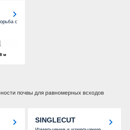
орьба с
8 м
рности почвы для равномерных всходов
SINGLECUT
Измельчение и измельчение