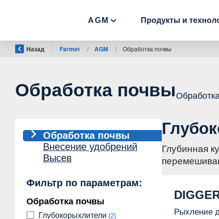
AGM
Продукты и технол
Назад
Farmet
/
AGM
/
Обработка почвы
Обработка почвы
Обработка
Глубо
Обработка почвы
Внесение удобрений
Глубинная к
Высев
перемешива
Фильтр по параметрам:
DIGGE
Обработка почвы
Рыхление д
Глубокорыхлители
(2)