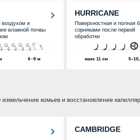
HURRICANE
 воздухом и
Поверхностная и полная б
ие влажной почвы
сорняками после первой
вом
обработки
м
6─9 м
макс 11 см
5–10,
 измельчение комьев и восстановление капилля
CAMBRIDGE