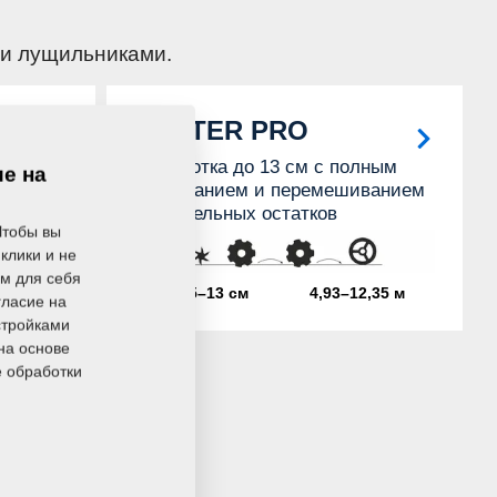
ми лущильниками.
SOFTER PRO
лным
Обработка до 13 см с полным
ие на
ванием
подрезанием и перемешиванием
растительных остатков
Чтобы вы
клики и не
ом для себя
,67 м
3,5–13 см
4,93–12,35 м
гласие на
стройками
на основе
е обработки
лным
ванием