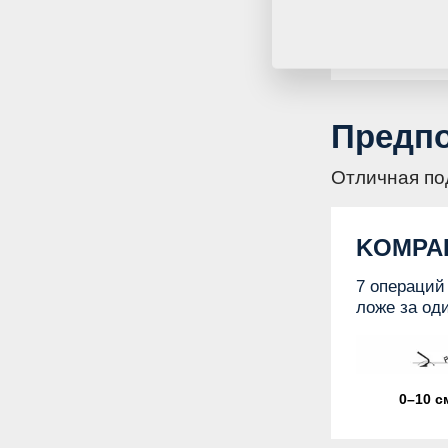
6–18 с
Предп
Отличная по
KOMPA
7 операций
ложе за од
0–10 с