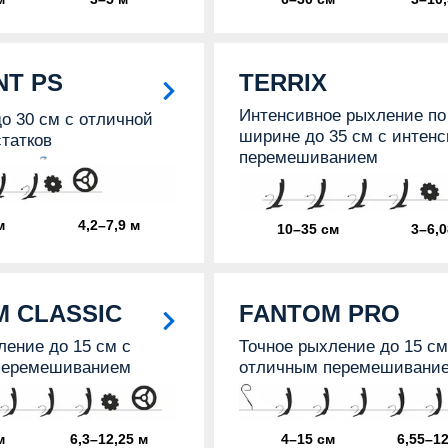
NT PS
TERRIX
Интенсивное рыхление по
о 30 см с отличной
ширине до 35 см с интен
статков
перемешиванием
м
4,2–7,9 м
10–35 см
3–6,0
 CLASSIC
FANTOM PRO
ление до 15 см с
Точное рыхление до 15 см
перемешиванием
отличным перемешивани
м
6,3–12,25 м
4–15 см
6,55–12