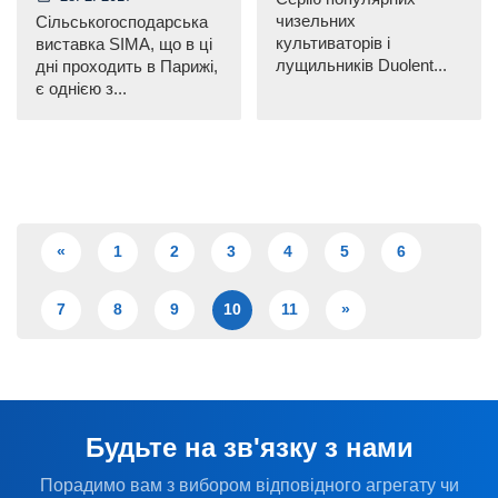
чизельних
Сільськогосподарська
культиваторів і
виставка SIMA, що в ці
лущильників Duolent...
дні проходить в Парижі,
є однією з...
«
1
2
3
4
5
6
7
8
9
10
11
»
Будьте на зв'язку з нами
Порадимо вам з вибором відповідного агрегату чи