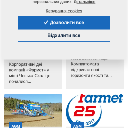
персональних даних.
Детальніше
Керування cookies
Дозволити все
AGM
AGM
Відхилити все
Святкування 25-
Kompaktomat K1000
річчя компанії
HS DCR
«Фармет»
13. 6. 2017
14. 6. 2017
Нова комплектація
Компактомата
Корпоративні дні
відкриває нові
компанії «Фармет» у
горизонти якості та...
місті Чеська-Скаліце
почалися...
AGM
AGM