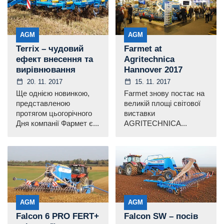
AGM
AGM
Terrix – чудовий
Farmet at
ефект внесення та
Agritechnica
вирівнювання
Hannover 2017
20. 11. 2017
15. 11. 2017
Ще однією новинкою,
Farmet знову постає на
представленою
великій площі світової
протягом цьогорічного
виставки
Дня компанії Фармет є...
AGRITECHNICA...
AGM
AGM
Falcon 6 PRO FERT+
Falcon SW – посів