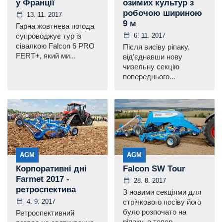
у Франції
озимих культур з
робочою шириною
13. 11. 2017
9 м
Гарна жовтнева погода
6. 11. 2017
супроводжує тур із
сівалкою Falcon 6 PRO
Після висіву ріпаку,
FERT+, який ми...
від’єднавши нову
чизельну секцію
попереднього...
AGM
AGM
Корпоративні дні
Falcon SW Tour
Farmet 2017 -
28. 8. 2017
ретроспектива
З новими секціями для
4. 9. 2017
стрічкового посіву його
було розпочато на
Ретроспективний