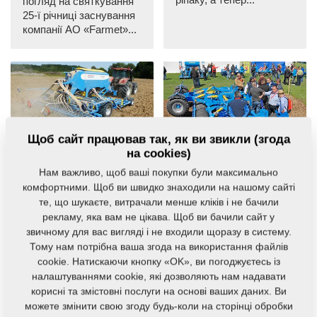
ріпаку, а тепер...
погляд на святкування
25-ї річниці заснування
компанії АО «Farmet»...
Щоб сайт працював так, як ви звикли (згода
AGM
AGM
на cookies)
«Falcon Tour 2017»
Відеорепортажі з
Нам важливо, щоб ваші покупки були максимально
було успішно
Корпоративних днів
комфортними. Щоб ви швидко знаходили на нашому сайті
розпочато висівом
«Фармет» – 25-
те, що шукаєте, витрачали менше кліків і не бачили
ріпаку
річчя компанії
рекламу, яка вам не цікава. Щоб ви бачили сайт у
11. 8. 2017
16. 6. 2017
звичному для вас вигляді і не входили щоразу в систему.
Ми почали активну
У перший день ми
Тому нам потрібна ваша згода на використання файлів
демонстрацію
привітали ділових
cookie. Натискаючи кнопку «OK», ви погоджуєтесь із
модульної сівалки
партнерів і деяких
налаштуваннями cookie, які дозволяють нам надавати
Falcon у ґрунтових...
важливих клієнтів з...
корисні та змістовні послуги на основі ваших даних. Ви
можете змінити свою згоду будь-коли на сторінці обробки