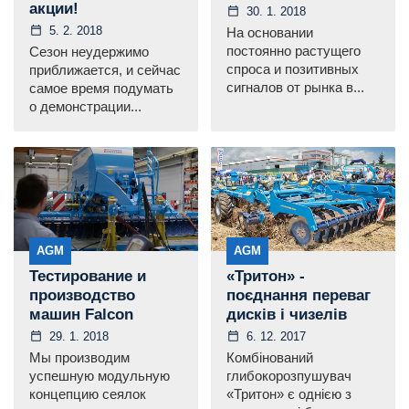
акции!
30. 1. 2018
5. 2. 2018
На основании
постоянно растущего
Сезон неудержимо
спроса и позитивных
приближается, и сейчас
сигналов от рынка в...
самое время подумать
о демонстрации...
AGM
AGM
Тестирование и
«Тритон» -
производство
поєднання переваг
машин Falcon
дисків і чизелів
29. 1. 2018
6. 12. 2017
Мы производим
Комбінований
успешную модульную
глибокорозпушувач
концепцию сеялок
«Тритон» є однією з