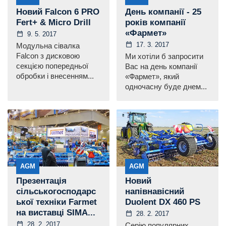
Новий Falcon 6 PRO
День компанії - 25
Fert+ & Micro Drill
років компанії
«Фармет»
9. 5. 2017
17. 3. 2017
Модульна сівалка
Falcon з дисковою
Ми хотіли б запросити
секцією попередньої
Вас на день компанії
обробки і внесенням...
«Фармет», який
одночасну буде днем...
AGM
AGM
Презентація
Новий
сільськогосподарс
напівнавісний
ької техніки Farmet
Duolent DX 460 PS
на виставці SIMA...
28. 2. 2017
28. 2. 2017
Серію популярних