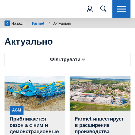
Назад
Farmet
/
Актуально
Актуально
Фільтрувати
AGM
Приближается
Farmet инвестирует
сезон а с ним и
в расширение
демонстрационные
производства